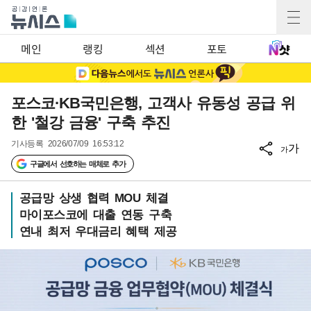
메인
랭킹
섹션
포토
포스코·KB국민은행, 고객사 유동성 공급 위
한 '철강 금융' 구축 추진
기사등록
2026/07/09 16:53:12
가
가
구글에서 선호하는 매체로 추가
공급망 상생 협력 MOU 체결
마이포스코에 대출 연동 구축
연내 최저 우대금리 혜택 제공