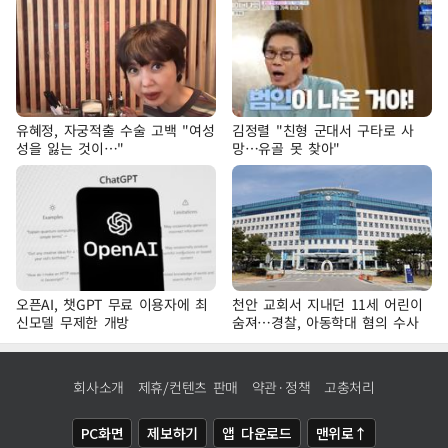
유혜정, 자궁적출 수술 고백 "여성
김정렬 "친형 군대서 구타로 사
성을 잃는 것이…"
망…유골 못 찾아"
오픈AI, 챗GPT 무료 이용자에 최
천안 교회서 지내던 11세 어린이
신모델 무제한 개방
숨져…경찰, 아동학대 혐의 수사
회사소개
제휴/컨텐츠 판매
약관·정책
고충처리
PC화면
제보하기
앱 다운로드
맨위로↑