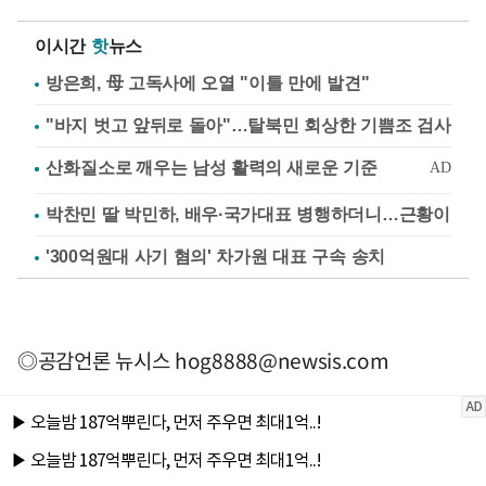
이시간
핫
뉴스
방은희, 母 고독사에 오열 "이틀 만에 발견"
"바지 벗고 앞뒤로 돌아"…탈북민 회상한 기쁨조 검사
박찬민 딸 박민하, 배우·국가대표 병행하더니…근황이
'300억원대 사기 혐의' 차가원 대표 구속 송치
◎공감언론 뉴시스
hog8888@newsis.com