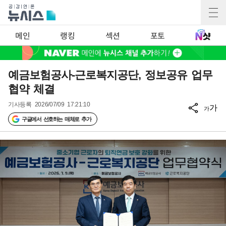
메인
랭킹
섹션
포토
예금보험공사-근로복지공단, 정보공유 업무
협약 체결
기사등록
2026/07/09 17:21:10
가
가
구글에서 선호하는 매체로 추가