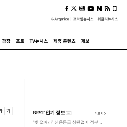
시, 스마트폰 액세서리에
NFC 더했다
K-Artprice
프라임뉴시스
위클리뉴시스
광장
포토
TV뉴시스
제휴 콘텐츠
제보