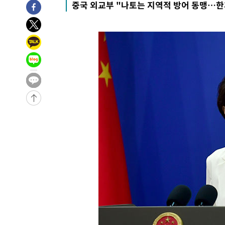
중국 외교부 "나토는 지역적 방어 동맹…한
-31989초 전 >
[속보]합수본, '투표율 허위 입력' 중앙·서울·경기도 선관
압수수색
-31744초 전 >
[속보]원·달러 환율, 오전 9시 1423.8원
-31540초 전 >
[속보]삼성전자·SK하이닉스 동반 강보합…1%대 상승 
-31526초 전 >
[속보]코스닥, 5.95포인트(0.74%) 상승한 807.62개장
-31494초 전 >
[속보]코스피, 6300선 재탈환…1.09% 오른 6365.07 
-28659초 전 >
시리아 다마스쿠스 교외에서 미니버스 폭발.. 14명 부상, 
태
-27957초 전 >
입추에도 극한더위…서울 낮 39도 '폭염중대경보'
-22921초 전 >
이란, 호르무즈서 "적국 목표물들"과 대치로 남부 케슘섬
례 큰 폭발음
-21636초 전 >
[속보]美, 폴리실리콘 수입 규제…파생제품 15% 관세, 1
발효
-19787초 전 >
[속보]트럼프, 美 원정출산 금지 행정명령 서명
-17487초 전 >
[속보] 뉴욕증시, 일제 하락 마감…나스닥 0.06%↓