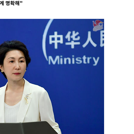
계 명확해"
위 등 9곳
출발
개장
3명은 중
에서 두차
20일 후