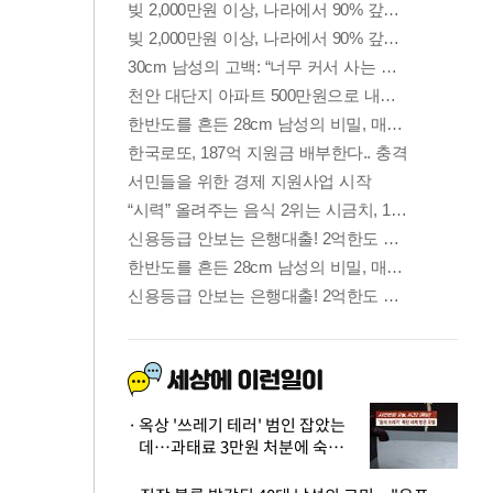
옥상 '쓰레기 테러' 범인 잡았는
데…과태료 3만원 처분에 숙박업
주 허탈