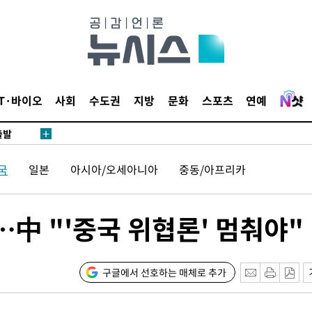
 압수수색
위 등 9곳
IT·바이오
사회
수도권
지방
문화
스포츠
연예
출발
국
일본
아시아/오세아니아
중동/아프리카
개장
3명은 중
…中 "'중국 위협론' 멈춰야"
에서 두차
20일 후
구글에서 선호하는 매체로 추가
 압수수색