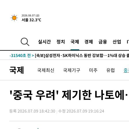
2026.08.07 (금)
서울 32.3℃
-17487초 전 >
[속보] 뉴욕증시, 일제 하락 마감…나스닥 0.06%↓
-32108초 전 >
[속보]경찰·노동부, HL만도 평택사업장 끼임 사망 관련
-31989초 전 >
[속보]합수본, '투표율 허위 입력' 중앙·서울·경기도 선관
실시간
정치
국제
경제
금융
산업
압수수색
-31744초 전 >
[속보]원·달러 환율, 오전 9시 1423.8원
-31540초 전 >
[속보]삼성전자·SK하이닉스 동반 강보합…1%대 상승 
-31526초 전 >
[속보]코스닥, 5.95포인트(0.74%) 상승한 807.62개장
국제
국제최신
국제기구
미주
유럽
중
-31494초 전 >
[속보]코스피, 6300선 재탈환…1.09% 오른 6365.07 
-28659초 전 >
시리아 다마스쿠스 교외에서 미니버스 폭발.. 14명 부상, 
태
-27957초 전 >
입추에도 극한더위…서울 낮 39도 '폭염중대경보'
'중국 우려' 제기한 나토에
-22921초 전 >
이란, 호르무즈서 "적국 목표물들"과 대치로 남부 케슘섬
례 큰 폭발음
-21636초 전 >
[속보]美, 폴리실리콘 수입 규제…파생제품 15% 관세, 1
발효
등록 2026.07.09 18:42:30
수정 2026.07.09 19:16:24
-19787초 전 >
[속보]트럼프, 美 원정출산 금지 행정명령 서명
-17487초 전 >
[속보] 뉴욕증시, 일제 하락 마감…나스닥 0.06%↓
-32108초 전 >
[속보]경찰·노동부, HL만도 평택사업장 끼임 사망 관련