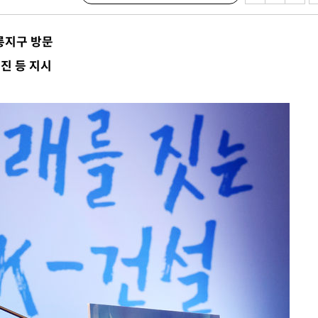
릉지구 방문
진 등 지시
 격파
다"
수수색(종
4%↑
침 준수"
수수색
세 강화"