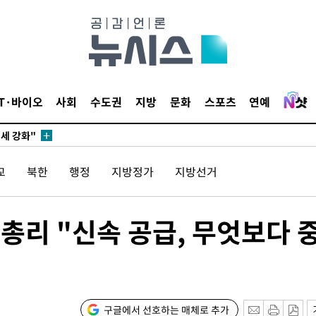
다"
수수색(종
4%↑
침 준수"
IT·바이오
사회
수도권
지방
문화
스포츠
연예
수수색
세 강화"
교
북한
행정
지방정가
지방선거
 총리 "신속 공급, 무엇보다 
"
·당황'
구글에서 선호하는 매체로 추가
혐의