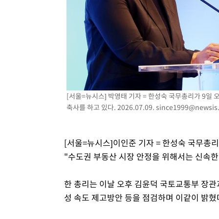
-1757초 전 >
"韓 외환시장 개입 관측 배경엔 美의 대한국 무역적자 있어
-1584초 전 >
'월드컵 탈락 후폭풍' 축구협회…초유의 압수수색에 '충격
-1424초 전 >
서울 낮 37.9도, 올여름 최고치 경신…영등포 순간 '40도'
-986초 전 >
[속보]종합특검, 대검 추가 압수수색…내란 중요임무종사 
48분 전 >
[속보]코스닥, 800p 회복…0.26% 오른 801.67 마감
49분 전 >
[속보]코스피, 301.88포인트(4.58%) 내린 6296.38 마감
52분 전 >
[속보]원·달러 환율, 0.7원 내린 1423.8원 마감
[서울=뉴시스] 박영태 기자 = 한성숙 국무총리가 9일
축사를 하고 있다. 2026.07.09.
since1999@newsis
1시간 전 >
"여기 떨어졌다"…다누리, 스페이스X 로켓 달 충돌 흔적 포착
2시간 전 >
손흥민, 5경기 연속골 실패…LAFC는 승부차기 끝 과달라하라
4시간 전 >
내일까지 39도 '펄펄'…기상청 "태풍 지나며 폭염 잠시 꺾인
[서울=뉴시스]이인준 기자 = 한성숙 국무총
"수도권 부동산 시장 안정을 위해서는 신속한
한 총리는 이날 오후 김윤덕 국토교통부 장관
성 속도 제고방안 등을 점검하며 이같이 밝혔