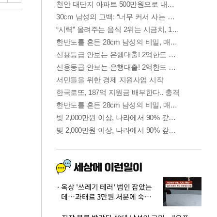
옥상 '쓰레기 테러' 범인 잡았는
데…과태료 3만원 처분에 숙박업
주 허탈