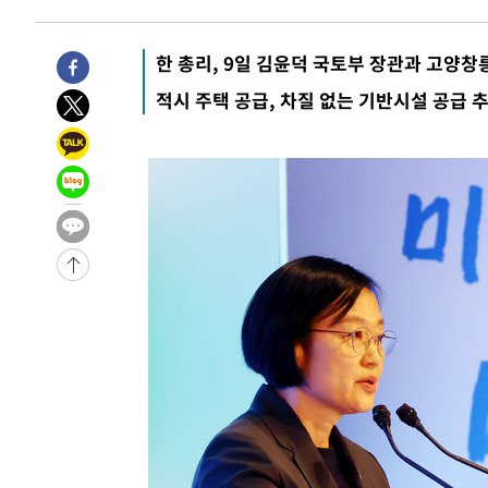
48분 전 >
[속보]코스닥, 800p 회복…0.26% 오른 801.67 마감
49분 전 >
[속보]코스피, 301.88포인트(4.58%) 내린 6296.38 마감
한 총리, 9일 김윤덕 국토부 장관과 고양창
52분 전 >
[속보]원·달러 환율, 0.7원 내린 1423.8원 마감
적시 주택 공급, 차질 없는 기반시설 공급 추
1시간 전 >
"여기 떨어졌다"…다누리, 스페이스X 로켓 달 충돌 흔적 포착
2시간 전 >
손흥민, 5경기 연속골 실패…LAFC는 승부차기 끝 과달라하라
4시간 전 >
내일까지 39도 '펄펄'…기상청 "태풍 지나며 폭염 잠시 꺾인
-22646초 전 >
'월드컵 탈락 후폭풍' 축구협회…11시간 걸린 초유의 압
합)
-22082초 전 >
[속보] 뉴욕증시, 혼조 출발…나스닥 0.3%↓, 다우 0.1
-20875초 전 >
축구협회, 15년 전 심판 성 접대 파문에 "현재는 내부 지
-19560초 전 >
경찰, '홍명보는 2순위' 결론냈던 스포츠윤리센터도 압
-5156초 전 >
[속보]합참 "北 발사체는 단거리탄도미사일…감시·경계태
-4904초 전 >
日방위성, 北이 동해로 쏜 발사체는 탄도미사일 가능성
-3334초 전 >
[속보] SKT, 에이닷 서비스 장애 발생…"원인 파악 중"
-2740초 전 >
[속보]합참 "북, 동해상으로 미상 발사체 발사"
-2136초 전 >
'낮 최고 39도' 불볕더위…한밤 열대야도 계속[내일날씨]
-2095초 전 >
[속보]7~9일 프로야구 3연전도 폭염 취소…11일 재개