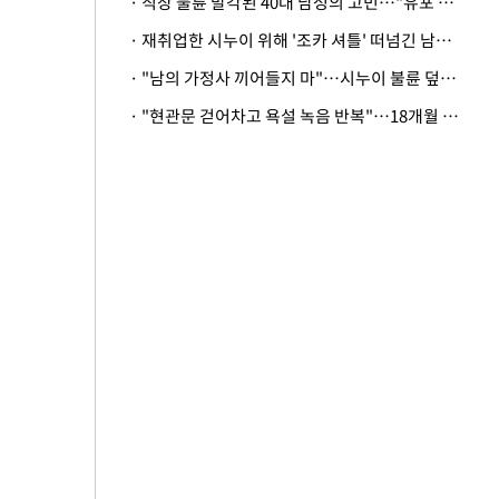
· 직장 불륜 발각된 40대 남성의 고민…"유포 동료 명예훼손·협박죄 고소 가능할까"
· 재취업한 시누이 위해 '조카 셔틀' 떠넘긴 남편…아내 "난 못한다"
· "남의 가정사 끼어들지 마"…시누이 불륜 덮으려는 남편에 억울한 아내
· "현관문 걷어차고 욕설 녹음 반복"…18개월 아기 키우는 집 뒤흔든 '앞집의 비극'