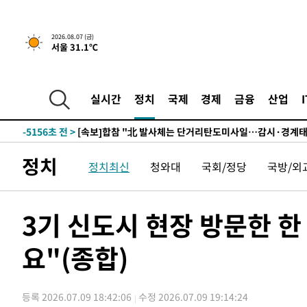
4시간 전 >
내일까지 39도 '펄펄'…기상청 "태풍 지나며 폭염 잠시 꺾인
2026.08.07 (금)
서울 31.1℃
-22646초 전 >
'월드컵 탈락 후폭풍' 축구협회…11시간 걸린 초유의 압
합)
-22082초 전 >
[속보] 뉴욕증시, 혼조 출발…나스닥 0.3%↓, 다우 0.1
-20875초 전 >
축구협회, 15년 전 심판 성 접대 파문에 "현재는 내부 지
실시간
정치
국제
경제
금융
산업
-19560초 전 >
경찰, '홍명보는 2순위' 결론냈던 스포츠윤리센터도 압
-5156초 전 >
[속보]합참 "北 발사체는 단거리탄도미사일…감시·경계태
-4904초 전 >
日방위성, 北이 동해로 쏜 발사체는 탄도미사일 가능성
정치
정치최신
청와대
국회/정당
국방/외
-3334초 전 >
[속보] SKT, 에이닷 서비스 장애 발생…"원인 파악 중"
-2740초 전 >
[속보]합참 "북, 동해상으로 미상 발사체 발사"
-2136초 전 >
'낮 최고 39도' 불볕더위…한밤 열대야도 계속[내일날씨]
3기 신도시 현장 방문한 한
-2095초 전 >
[속보]7~9일 프로야구 3연전도 폭염 취소…11일 재개
요"(종합)
-1757초 전 >
"韓 외환시장 개입 관측 배경엔 美의 대한국 무역적자 있어
-1584초 전 >
'월드컵 탈락 후폭풍' 축구협회…초유의 압수수색에 '충격
-1424초 전 >
서울 낮 37.9도, 올여름 최고치 경신…영등포 순간 '40도'
등록 2026.07.09 18:42:06
수정 2026.07.09 19:14:24
-986초 전 >
[속보]종합특검, 대검 추가 압수수색…내란 중요임무종사 