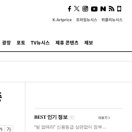
의견, 국토부·LH에 충실히
전달할 것"
K-Artprice
프라임뉴시스
위클리뉴시스
광장
포토
TV뉴시스
제휴 콘텐츠
제보
중