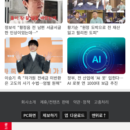
정보석 "황정음 전 남편 서글서글
황기순 "원정 도박으로 전 재산
한 인상이었는데…"
잃고 필리핀 도피"
이승기 측 "차가원 전세금 미반환
정부, 전 산업에 'AI 옷' 입힌다…
은 고도의 사기 수법…엄벌 원해"
AI 로봇 연 1000대 보급 추진
회사소개
제휴/컨텐츠 판매
약관·정책
고충처리
PC화면
제보하기
앱 다운로드
맨위로↑
광
COPYRIGHTⓒ
NEWSIS
ALL RIGHTS RESERVED.
고