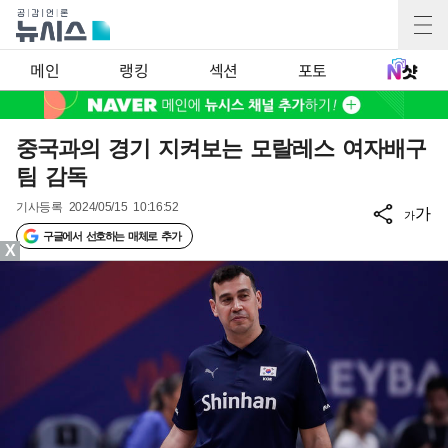
메인
랭킹
섹션
포토
중국과의 경기 지켜보는 모랄레스 여자배구
팀 감독
기사등록
2024/05/15 10:16:52
가
가
구글에서 선호하는 매체로 추가
X