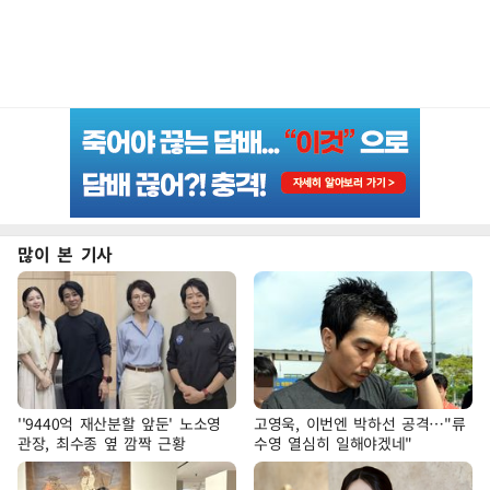
많이 본 기사
''9440억 재산분할 앞둔' 노소영
고영욱, 이번엔 박하선 공격…"류
관장, 최수종 옆 깜짝 근황
수영 열심히 일해야겠네"