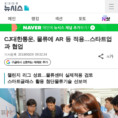
메인
랭킹
섹션
포토
CJ대한통운, 물류에 AR 등 적용…스타트업
과 협업
기사등록
2018/06/29 09:32:34
가
가
구글에서 선호하는 매체로 추가
챌린지 리그 성료…물류센터 실제적용 검토
스마트글래스 활용 첨단물류기술 선보여