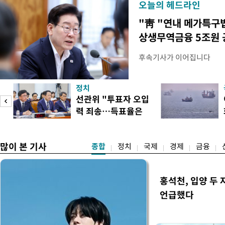
오늘의 헤드라인
"靑 "연내 메가특구
상생무역금융 5조원 
후속기사가 이어집니다
정치
선관위 "투표자 오입
력 죄송…득표율은
정확"
많이 본 기사
종합
정치
국제
경제
금융
홍석천, 입양 두 
언급했다