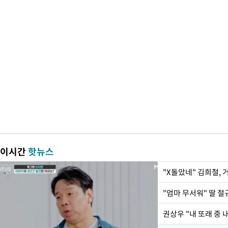
이시간
핫뉴스
"X돌았네" 김희철,
권상우 "내 또래 중 