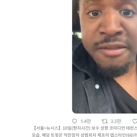
24분 전 >
[속보]원·달러 환율, 오전 9시 1410.3원
28분 전 >
[속보]코스닥, 8.85포인트(1.11%) 오른 807.66 개장
28분 전 >
[속보]코스피, 47.56포인트(0.76%) 오른 6306.33 개장
54분 전 >
[속보]지하철 1호선 상행선 용산역 무정차 통과…"집회·시위"
1시간 전 >
'낮 최고 34도' 전국 더위 지속…강원·경상권 오전 비
【서울=뉴시스】10일(현지시간) 보수 성향 코미디언 테런스
모습. 해당 트윗은 억만장자 성범죄자 제프리 엡스타인(66)