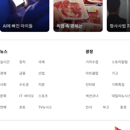
AI에 빠진 아이들
폭염 속 경제는
형사사법 
뉴스
광장
실시간
정치
국제
기자수첩
스토리칼럼
경제
금융
산업
아트클럽
기고
사회
수도권
지방
인터뷰
기획특집
문화
IT·바이오
스포츠
섹션코너
데일리뉴시
연예
포토
TV뉴시스
인사
부고
동정