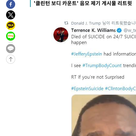
'클린턴 보디 카운트' 음모 제기 게시물 리트윗
1시간 전 >
'낮 최고 34도' 전국 더위 지속…강원·경상권 오전 비
-31738초 전 >
[단독]체온 40.6도 쓰러진 해명…"엄살"이라며 훈련강요
-30746초 전 >
[속보]강훈식 "충청권 246조·영남권 107조 투자 프로젝트 올
수"
-30393초 전 >
[속보]강훈식 "반도체 함께 성장 프로젝트 10년간 1조원 규모 
진…상생무역금융 5조 공급"
-29945초 전 >
[속보]강훈식 "연내 메가특구특별법 제정 추진…인허가·환경
평가 단축"
-28313초 전 >
[속보]경찰, '내부 비리' 자진신고자 징계 감면…포상금 1억으
대
-27557초 전 >
누그러진 극한 폭염…'낮 최고 34도' 무더위는 이어져[내일날씨
-24148초 전 >
제주 골프장서 멧돼지 출현 결국 사살…'이용객 대피'
-21966초 전 >
[속보]원·달러 환율, 2.3원 오른 1418.4원 마감
-21810초 전 >
[속보]코스피, 40.89포인트(0.65%) 오른 6299.66 마감
-21796초 전 >
[속보]코스닥, 55.66포인트(6.97%) 오른 854.47 마감
-18503초 전 >
대포통장 107개로 불법도박 수익 5062억 세탁…19명 검거
-16980초 전 >
[속보]이 대통령 "2028년 중순까지 광주 군공항 기능 다른 군
으로 임시 배치해 산단 조기 착공"
-14130초 전 >
포항스틸야드 관중석 천장 석재 낙하…K리그 전구장 긴급 점검
-2778초 전 >
[속보]'전장연 시위' 1호선 용산역 상행선 무정차 통과 종료
-1256초 전 >
[속보]코스닥 지수 5%대 급등에 '매수 사이드카' 발동