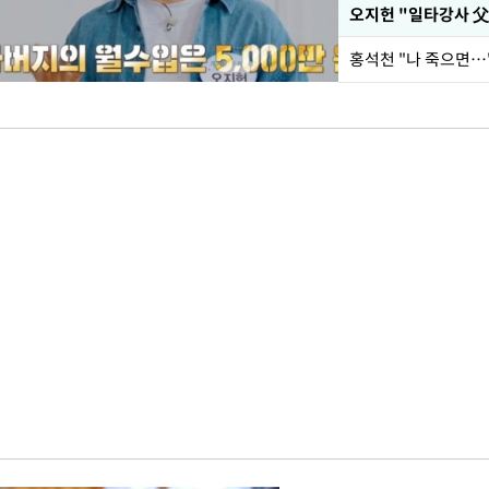
홍석천 "나 죽으면…