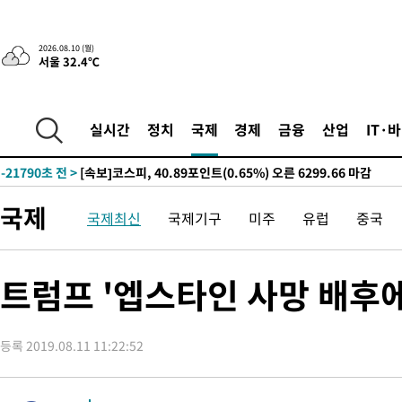
진…상생무역금융 5조 공급"
-29925초 전 >
[속보]강훈식 "연내 메가특구특별법 제정 추진…인허가·환경
평가 단축"
-28293초 전 >
[속보]경찰, '내부 비리' 자진신고자 징계 감면…포상금 1억으
2026.08.10 (월)
서울 32.4℃
대
-27537초 전 >
누그러진 극한 폭염…'낮 최고 34도' 무더위는 이어져[내일날씨
-24128초 전 >
제주 골프장서 멧돼지 출현 결국 사살…'이용객 대피'
-21946초 전 >
[속보]원·달러 환율, 2.3원 오른 1418.4원 마감
실시간
정치
국제
경제
금융
산업
IT·
-21790초 전 >
[속보]코스피, 40.89포인트(0.65%) 오른 6299.66 마감
-21776초 전 >
[속보]코스닥, 55.66포인트(6.97%) 오른 854.47 마감
-18483초 전 >
대포통장 107개로 불법도박 수익 5062억 세탁…19명 검거
국제
국제최신
국제기구
미주
유럽
중국
-16960초 전 >
[속보]이 대통령 "2028년 중순까지 광주 군공항 기능 다른 군
으로 임시 배치해 산단 조기 착공"
-14110초 전 >
포항스틸야드 관중석 천장 석재 낙하…K리그 전구장 긴급 점검
-2758초 전 >
[속보]'전장연 시위' 1호선 용산역 상행선 무정차 통과 종료
트럼프 '엡스타인 사망 배후
-1236초 전 >
[속보]코스닥 지수 5%대 급등에 '매수 사이드카' 발동
24분 전 >
[속보]원·달러 환율, 오전 9시 1410.3원
등록 2019.08.11 11:22:52
29분 전 >
[속보]코스닥, 8.85포인트(1.11%) 오른 807.66 개장
29분 전 >
[속보]코스피, 47.56포인트(0.76%) 오른 6306.33 개장
55분 전 >
[속보]지하철 1호선 상행선 용산역 무정차 통과…"집회·시위"