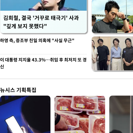
김희철, 결국 '거꾸로 태극기' 사과
"깊게 보지 못했다"
하영 측, 증조부 친일 의혹에 "사실 무근"
이 대통령 지지율 43.3%…취임 후 최저치 또 경
신
뉴시스 기획특집