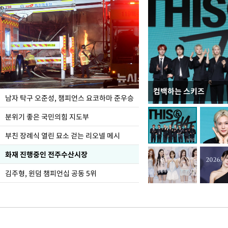
컴백하는 스키즈
한-미, UFS연합연습 1
남자 탁구 오준성, 챔피언스 요코하마 준우승
분위기 좋은 국민의힘 지도부
부친 장례식 열린 묘소 걷는 리오넬 메시
화재 진행중인 전주수산시장
김주형, 윈덤 챔피언십 공동 5위