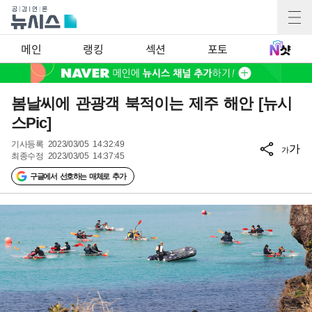
메인
랭킹
섹션
포토
봄날씨에 관광객 북적이는 제주 해안 [뉴시
스Pic]
기사등록
2023/03/05 14:32:49
가
가
최종수정
2023/03/05 14:37:45
구글에서 선호하는 매체로 추가