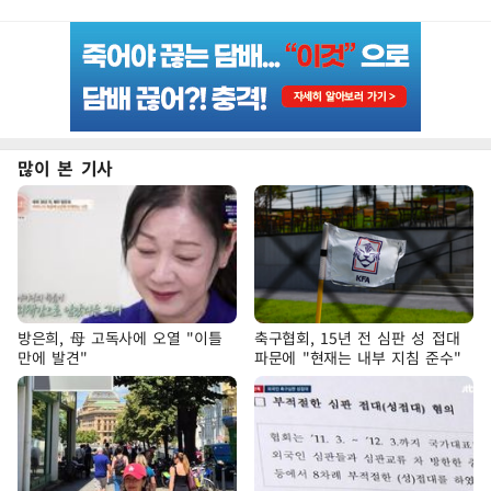
많이 본 기사
방은희, 母 고독사에 오열 "이틀
축구협회, 15년 전 심판 성 접대
만에 발견"
파문에 "현재는 내부 지침 준수"