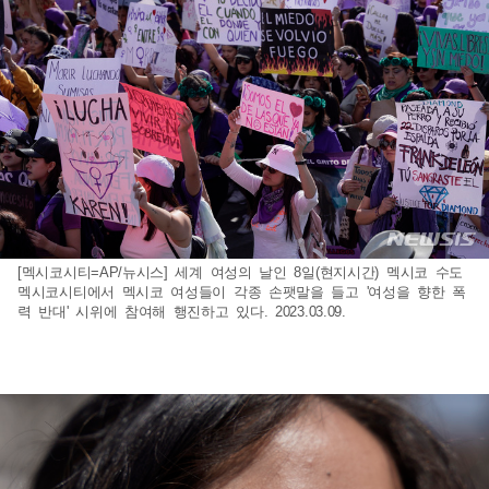
[멕시코시티=AP/뉴시스] 세계 여성의 날인 8일(현지시간) 멕시코 수도
멕시코시티에서 멕시코 여성들이 각종 손팻말을 들고 '여성을 향한 폭
력 반대' 시위에 참여해 행진하고 있다. 2023.03.09.