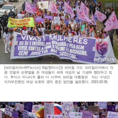
[브라질리아=AP/뉴시스] 8일(현지시간) 브라질 수도 브라질리아에서 각
종 깃발과 손팻말을 든 여성들이 세계 여성의 날 기념해 행진하고 있
다. 루이스 이나시우 룰라 다 시우바 브라질 대통령은 지난 수년간
지지부진했던 여성 보호와 권익 증진 방안을 발표했다. 2023.03.09.