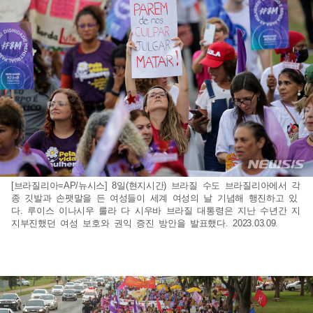
[브라질리아=AP/뉴시스] 8일(현지시간) 브라질 수도 브라질리아에서 각
종 깃발과 손팻말을 든 여성들이 세계 여성의 날 기념해 행진하고 있
다. 루이스 이나시우 룰라 다 시우바 브라질 대통령은 지난 수년간 지
지부진했던 여성 보호와 권익 증진 방안을 발표했다. 2023.03.09.