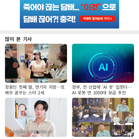
많이 본 기사
정웅인 첫째 딸, 연기자 지망…또
정부, 전 산업에 'AI 옷' 입힌다…
배우 꿈꾸는 스타 2세
AI 로봇 연 1000대 보급 추진