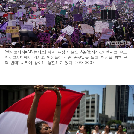
[멕시코시티=AP/뉴시스] 세계 여성의 날인 8일(현지시간) 멕시코 수도
멕시코시티에서 멕시코 여성들이 각종 손팻말을 들고 '여성을 향한 폭
력 반대' 시위에 참여해 행진하고 있다. 2023.03.09.