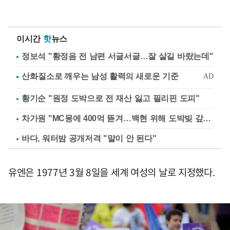
이시간
핫
뉴스
정보석 "황정음 전 남편 서글서글…잘 살길 바랐는데"
황기순 "원정 도박으로 전 재산 잃고 필리핀 도피"
차가원 "MC몽에 400억 뜯겨…백현 위해 도박빚 갚아줘"
바다, 워터밤 공개저격 "말이 안 된다"
유엔은 1977년 3월 8일을 세계 여성의 날로 지정했다.