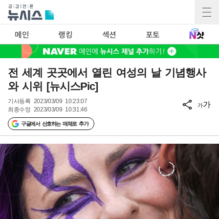
메인
랭킹
섹션
포토
전 세계 곳곳에서 열린 여성의 날 기념행사
와 시위 [뉴시스Pic]
기사등록
2023/03/09 10:23:07
가
가
최종수정
2023/03/09 10:31:46
구글에서 선호하는 매체로 추가