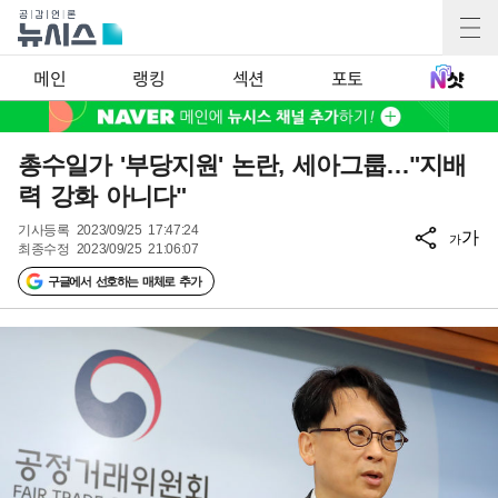
메인
랭킹
섹션
포토
총수일가 '부당지원' 논란, 세아그룹…"지배
력 강화 아니다"
기사등록
2023/09/25 17:47:24
가
가
최종수정
2023/09/25 21:06:07
구글에서 선호하는 매체로 추가