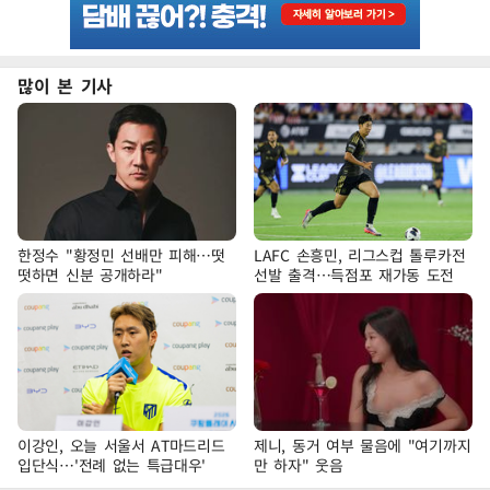
많이 본 기사
한정수 "황정민 선배만 피해…떳
LAFC 손흥민, 리그스컵 톨루카전
떳하면 신분 공개하라"
선발 출격…득점포 재가동 도전
이강인, 오늘 서울서 AT마드리드
제니, 동거 여부 물음에 "여기까지
입단식…'전례 없는 특급대우'
만 하자" 웃음