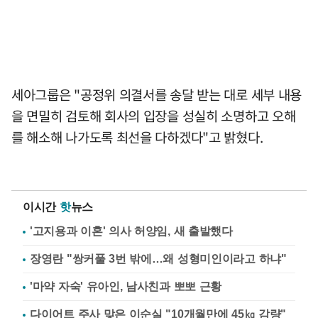
세아그룹은 "공정위 의결서를 송달 받는 대로 세부 내용
을 면밀히 검토해 회사의 입장을 성실히 소명하고 오해
를 해소해 나가도록 최선을 다하겠다"고 밝혔다.
이시간
핫
뉴스
'고지용과 이혼' 의사 허양임, 새 출발했다
장영란 "쌍커풀 3번 밖에…왜 성형미인이라고 하냐"
'마약 자숙' 유아인, 남사친과 뽀뽀 근황
다이어트 주사 맞은 이순실 "10개월만에 45㎏ 감량"