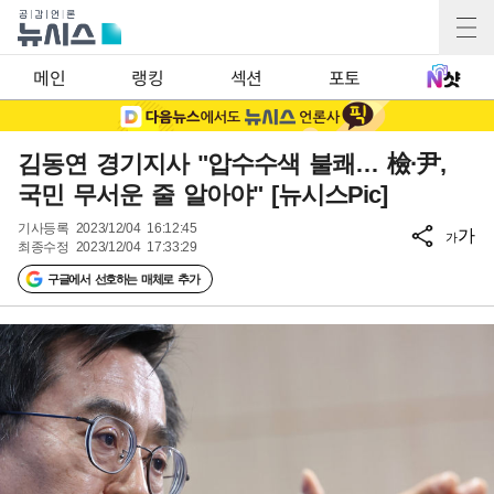
메인
랭킹
섹션
포토
김동연 경기지사 "압수수색 불쾌… 檢·尹,
국민 무서운 줄 알아야" [뉴시스Pic]
기사등록
2023/12/04 16:12:45
가
가
최종수정
2023/12/04 17:33:29
구글에서 선호하는 매체로 추가