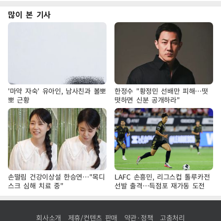
많이 본 기사
'마약 자숙' 유아인, 남사친과 볼뽀
한정수 "황정민 선배만 피해…떳
뽀 근황
떳하면 신분 공개하라"
손떨림 건강이상설 한승연…"목디
LAFC 손흥민, 리그스컵 톨루카전
스크 심해 치료 중"
선발 출격…득점포 재가동 도전
회사소개
제휴/컨텐츠 판매
약관·정책
고충처리