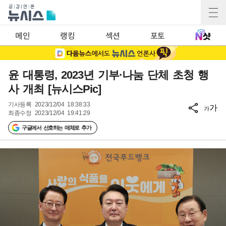
메인
랭킹
섹션
포토
윤 대통령, 2023년 기부·나눔 단체 초청 행
사 개최 [뉴시스Pic]
기사등록
2023/12/04 18:38:33
가
가
최종수정
2023/12/04 19:41:29
구글에서 선호하는 매체로 추가