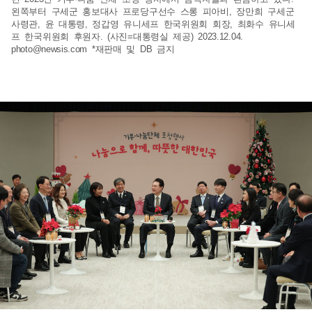
왼쪽부터 구세군 홍보대사 프로당구선수 스롱 피아비, 장만희 구세군
사령관, 윤 대통령, 정갑영 유니세프 한국위원회 회장, 최화수 유니세
프 한국위원회 후원자. (사진=대통령실 제공) 2023.12.04.
photo@newsis.com
*재판매 및 DB 금지