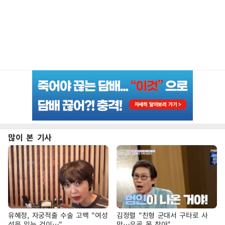
많이 본 기사
유혜정, 자궁적출 수술 고백 "여성
김정렬 "친형 군대서 구타로 사
성을 잃는 것이…"
망…유골 못 찾아"