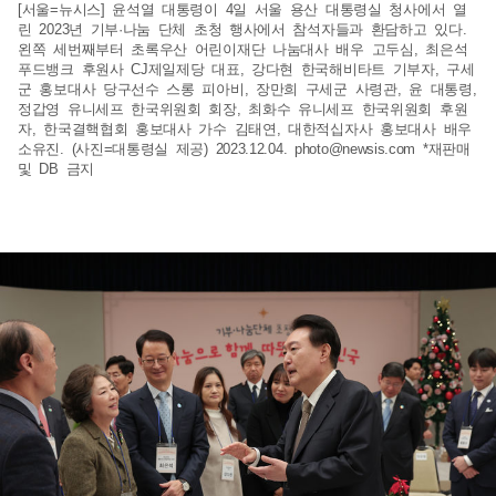
[서울=뉴시스] 윤석열 대통령이 4일 서울 용산 대통령실 청사에서 열
린 2023년 기부·나눔 단체 초청 행사에서 참석자들과 환담하고 있다.
왼쪽 세번째부터 초록우산 어린이재단 나눔대사 배우 고두심, 최은석
푸드뱅크 후원사 CJ제일제당 대표, 강다현 한국해비타트 기부자, 구세
군 홍보대사 당구선수 스롱 피아비, 장만희 구세군 사령관, 윤 대통령,
정갑영 유니세프 한국위원회 회장, 최화수 유니세프 한국위원회 후원
자, 한국결핵협회 홍보대사 가수 김태연, 대한적십자사 홍보대사 배우
소유진. (사진=대통령실 제공) 2023.12.04.
photo@newsis.com
*재판매
및 DB 금지