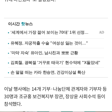
이시간
핫
뉴스
유혜정, 자궁적출 수술 "여성성 잃는 것이…"
'마약 자숙' 유아인, 남사친과 뽀뽀 근황
김희철, 광복절 '거꾸로 태극기' 현수막에 "X돌았네"
손 덜덜 떠는 카라 한승연, 건강이상설 확산
이날 행사에는 14개 기부·나눔단체 관계자와 기부자 등
30명과 조규홍 보건복지부 장관, 장상윤 사회수석 등이
참석했다.