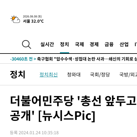
2026.08.08 (토)
서울 32.0℃
실시간
정치
국제
경제
금융
산업
-10744초 전 >
[속보]뉴욕증시 상승 마감…S&P 0.6% 나스닥 1.3%↑
-30460초 전 >
축구협회 "압수수색·성접대 논란 사과…쇄신의 기회로 
-28977초 전 >
[속보]'압수수색·성접대 논란' 축구협회 "실망과 걱정 
정치
정치최신
청와대
국회/정당
국방/외
송"
-17598초 전 >
'최고 37도' 폭염 지속…강원동해안 최대 150㎜ 비
-10724초 전 >
[속보]뉴욕증시 상승 마감…S&P 0.6% 나스닥 1.3%↑
-30480초 전 >
축구협회 "압수수색·성접대 논란 사과…쇄신의 기회로 
더불어민주당 '총선 앞두고 
-28997초 전 >
[속보]'압수수색·성접대 논란' 축구협회 "실망과 걱정 
송"
공개' [뉴시스Pic]
-17618초 전 >
'최고 37도' 폭염 지속…강원동해안 최대 150㎜ 비
-10744초 전 >
[속보]뉴욕증시 상승 마감…S&P 0.6% 나스닥 1.3%↑
등록 2024.01.24 10:35:18