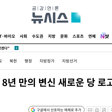
IT·바이오
사회
수도권
지방
문화
스포츠
연예
삼겠다"
안겨드려 죄
교
북한
행정
지방정가
지방선거
삼겠다"
8년 만의 변신 새로운 당 로
안겨드려 죄
구글에서 선호하는 매체로 추가