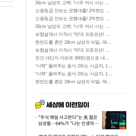
"주식 매일 사고판다"는 美 젊은
남성들…64%가 "나는 인생의
패배자“