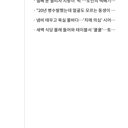
· 엘베 문 열리자 지팡이 '퍽'…노인의 택배기사 폭행 이유
· "20년 병수발했는데 얼굴도 모르는 동생이 유산 절반을"…배다른 형제 상속권 있을까
· 냄비 태우고 욕실 물바다…'치매 의심' 시어머니 검사 권유했다가 '날벼락'
· 새벽 식당 몰래 들어와 테이블서 '쿨쿨'…토사물 남기고 사라진 남성