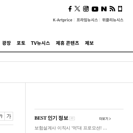
시, 스마트폰 액세서리에
NFC 더했다
K-Artprice
프라임뉴시스
위클리뉴시스
광장
포토
TV뉴시스
제휴 콘텐츠
제보