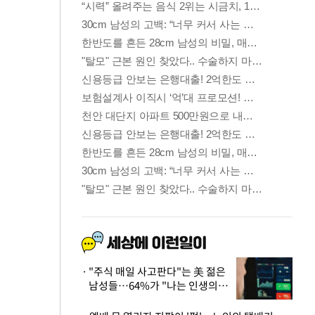
"주식 매일 사고판다"는 美 젊은
남성들…64%가 "나는 인생의
패배자“