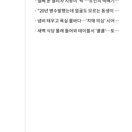
· 엘베 문 열리자 지팡이 '퍽'…노인의 택배기사 폭행 이유
· "20년 병수발했는데 얼굴도 모르는 동생이 유산 절반을"…배다른 형제 상속권 있을까
· 냄비 태우고 욕실 물바다…'치매 의심' 시어머니 검사 권유했다가 '날벼락'
· 새벽 식당 몰래 들어와 테이블서 '쿨쿨'…토사물 남기고 사라진 남성