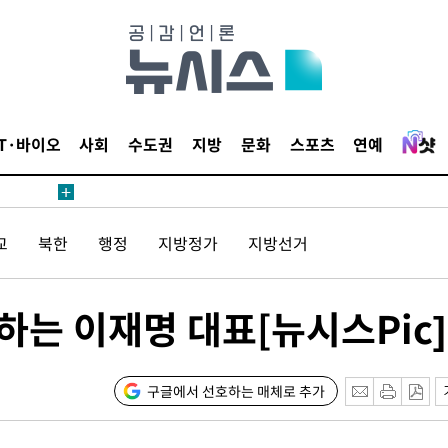
IT·바이오
사회
수도권
지방
문화
스포츠
연예
교
북한
행정
지방정가
지방선거
석하는 이재명 대표[뉴시스Pic]
구글에서 선호하는 매체로 추가