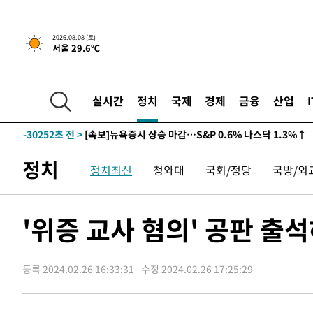
2026.08.08 (토)
서울 29.6℃
실시간
정치
국제
경제
금융
산업
-30252초 전 >
[속보]뉴욕증시 상승 마감…S&P 0.6% 나스닥 1.3%↑
정치
정치최신
청와대
국회/정당
국방/외
'위증 교사 혐의' 공판 출
등록 2024.02.26 16:33:31
수정 2024.02.26 17:25:29