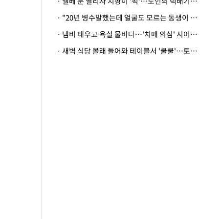
· 엘베 문 열리자 지팡이 '퍽'…노인의 택배기사 폭행 이유
· "20년 병수발했는데 얼굴도 모르는 동생이 유산 절반을"…배다른 형제 상속권 있을까
· 냄비 태우고 욕실 물바다…'치매 의심' 시어머니 검사 권유했다가 '날벼락'
· 새벽 식당 몰래 들어와 테이블서 '쿨쿨'…토사물 남기고 사라진 남성