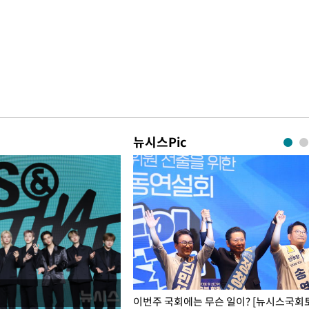
뉴시스Pic
폭력 피해자에 위로·사과…"국가
이번주 국회에는 무슨 일이? [뉴시스국회토