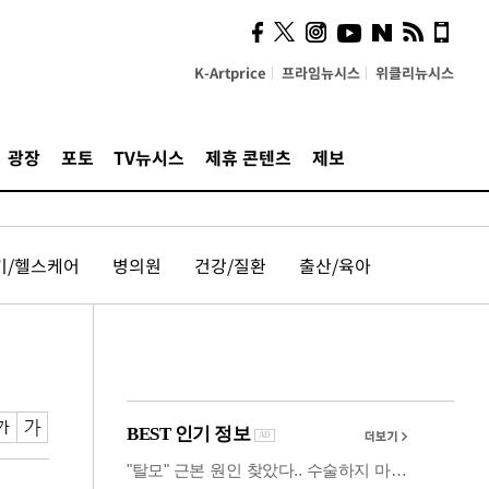
시, 스마트폰 액세서리에
NFC 더했다
K-Artprice
프라임뉴시스
위클리뉴시스
광장
포토
TV뉴시스
제휴 콘텐츠
제보
기/헬스케어
병의원
건강/질환
출산/육아