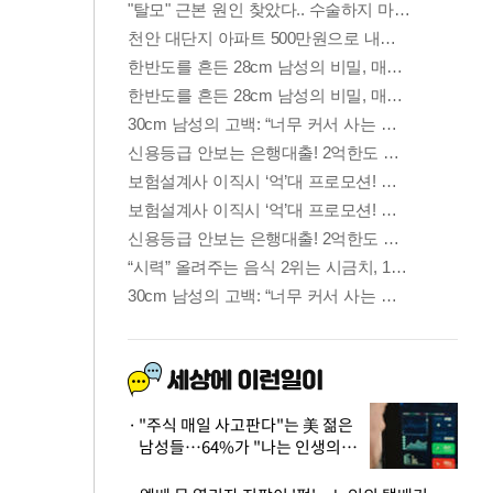
"주식 매일 사고판다"는 美 젊은
남성들…64%가 "나는 인생의
패배자“