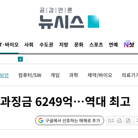
IT·바이오
사회
수도권
지방
문화
스포츠
연예
보안
컴퓨터/SW
게임
과학
제약/바이오
의료기
 과징금 6249억…역대 최고
구글에서 선호하는 매체로 추가