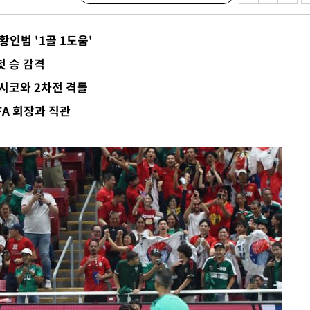
황인범 '1골 1도움'
첫 승 감격
시코와 2차전 격돌
FA 회장과 직관