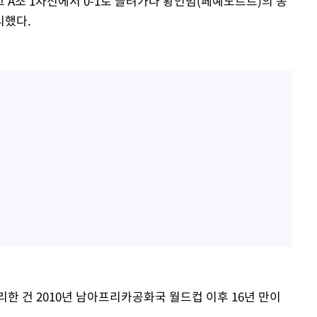
 A조 1차전에서 0-1로 끌려가다 황인범(페예노르트)의 동
리했다.
한 건 2010년 남아프리카공화국 월드컵 이후 16년 만이