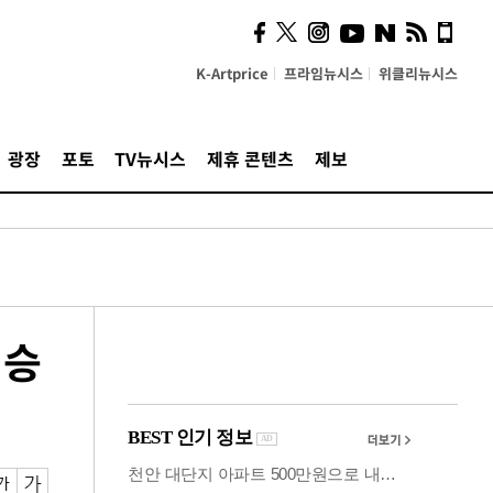
사이 해답 찾았죠"…알을
깨고 나온 '초자아'
K-Artprice
프라임뉴시스
위클리뉴시스
광장
포토
TV뉴시스
제휴 콘텐츠
제보
 승