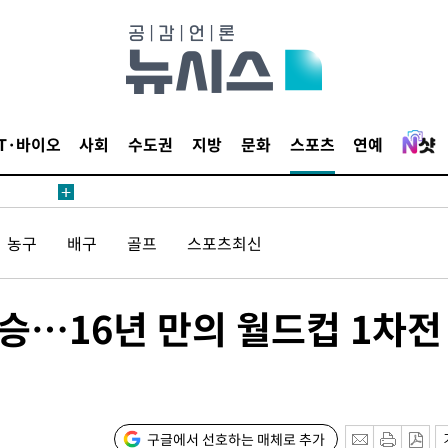
견
 계속[다음
삼겠다"
IT·바이오
사회
수도권
지방
문화
스포츠
연예
안겨드려 죄
농구
배구
골프
스포츠최신
견
전승…16년 만의 월드컵 1차전
 계속[다음
삼겠다"
안겨드려 죄
구글에서 선호하는 매체로 추가