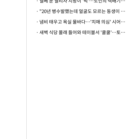
· 엘베 문 열리자 지팡이 '퍽'…노인의 택배기사 폭행 이유
· "20년 병수발했는데 얼굴도 모르는 동생이 유산 절반을"…배다른 형제 상속권 있을까
· 냄비 태우고 욕실 물바다…'치매 의심' 시어머니 검사 권유했다가 '날벼락'
· 새벽 식당 몰래 들어와 테이블서 '쿨쿨'…토사물 남기고 사라진 남성