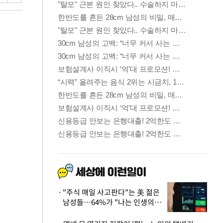
"주식 매일 사고판다"는 美 젊은
남성들…64%가 "나는 인생의
패배자“