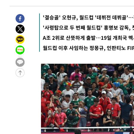
송"
33초 전 >
'최고 37도' 폭염 지속…강원동해안 최대 150㎜ 비
1시간 전 >
[속보]뉴욕증시 상승 마감…S&P 0.6% 나스닥 1.3%↑
'결승골' 오현규, 월드컵 '데뷔전 데뷔골'…
'사령탑으로 두 번째 월드컵' 홍명보 감독, 
A조 2위로 산뜻하게 출발…19일 개최국 멕
월드컵 이후 사임하는 정몽규, 인판티노 FI