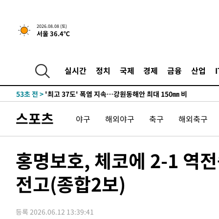
-22654초 전 >
선재도서 해루질 나섰다 실종 60대, 닷새 만에 숨진 채 발
-20188초 전 >
남자 농구, 나고야 아시안게임서 '홈팀' 일본과 한일전
2026.08.08 (토)
-19564초 전 >
여수 오동도 해상서 모터보트 전복…1명 사망·1명 실종
서울 36.4℃
-15791초 전 >
극한폭염 한풀 꺾이지만…'낮 최고 35도' 무더위, 열대야
주 날씨]
-12809초 전 >
축구협회 "압수수색·성접대 논란 사과…쇄신의 기회로 
실시간
정치
국제
경제
금융
산업
-11326초 전 >
[속보]'압수수색·성접대 논란' 축구협회 "실망과 걱정 
송"
53초 전 >
'최고 37도' 폭염 지속…강원동해안 최대 150㎜ 비
1시간 전 >
[속보]뉴욕증시 상승 마감…S&P 0.6% 나스닥 1.3%↑
스포츠
-28857초 전 >
강릉에 시간당 81.4㎜ 물폭탄…도로 잠기고 담벼락 붕괴
야구
해외야구
축구
해외축구
-24964초 전 >
백운산서 80년근 천종산삼 9뿌리 발견…감정가 1.3억원
-22674초 전 >
선재도서 해루질 나섰다 실종 60대, 닷새 만에 숨진 채 발
홍명보호, 체코에 2-1 역
-20208초 전 >
남자 농구, 나고야 아시안게임서 '홈팀' 일본과 한일전
-19584초 전 >
여수 오동도 해상서 모터보트 전복…1명 사망·1명 실종
전고(종합2보)
-15811초 전 >
극한폭염 한풀 꺾이지만…'낮 최고 35도' 무더위, 열대야
주 날씨]
-12829초 전 >
축구협회 "압수수색·성접대 논란 사과…쇄신의 기회로 
-11346초 전 >
[속보]'압수수색·성접대 논란' 축구협회 "실망과 걱정 
등록 2026.06.12 13:39:41