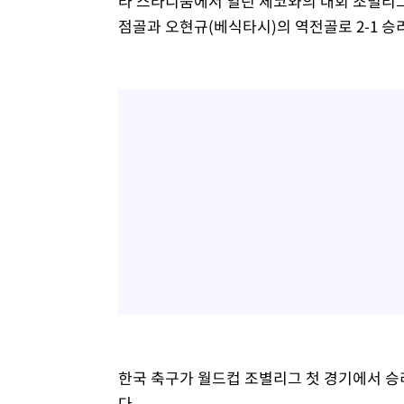
라 스타디움에서 열린 체코와의 대회 조별리그
점골과 오현규(베식타시)의 역전골로 2-1 승
한국 축구가 월드컵 조별리그 첫 경기에서 승리
다.