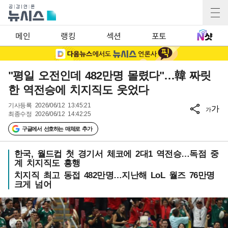
메인
랭킹
섹션
포토
"평일 오전인데 482만명 몰렸다"…韓 짜릿
한 역전승에 치지직도 웃었다
기사등록
2026/06/12 13:45:21
가
가
최종수정
2026/06/12 14:42:25
구글에서 선호하는 매체로 추가
한국, 월드컵 첫 경기서 체코에 2대1 역전승…독점 중
계 치지직도 흥행
치지직 최고 동접 482만명…지난해 LoL 월즈 76만명
크게 넘어