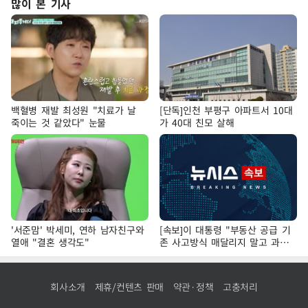
많이 본 기사
백혈병 재발 최성원 "치료가 날
[단독]인천 부평구 아파트서 10대
죽이는 것 같았다" 눈물
가 40대 친모 살해
'서준맘' 박세미, 연하 남자친구와
[속보]이 대통령 "부동산 공급 기
열애 "결혼 생각도"
존 사고방식 매달리지 말고 과감
히 실천"
회사소개
제휴/컨텐츠 판매
약관·정책
고충처리