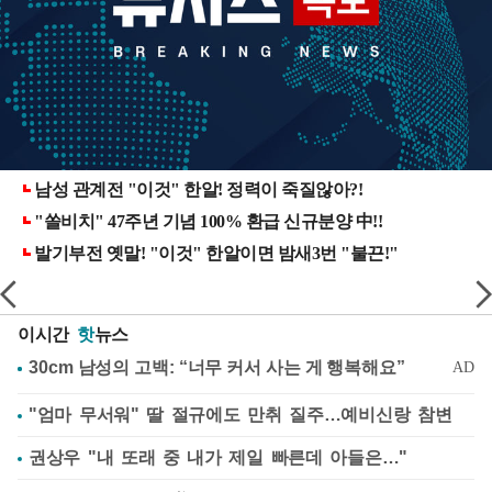
이시간
핫
뉴스
"엄마 무서워" 딸 절규에도 만취 질주…예비신랑 참변
권상우 "내 또래 중 내가 제일 빠른데 아들은…"