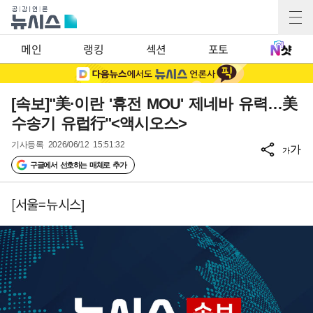
메인
랭킹
섹션
포토
[속보]"美·이란 '휴전 MOU' 제네바 유력…美
수송기 유럽行"<액시오스>
기사등록
2026/06/12 15:51:32
가
가
구글에서 선호하는 매체로 추가
[서울=뉴시스]