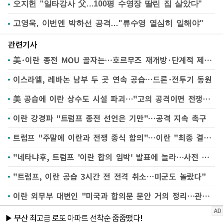
오지헌 "일타강사 父…100평 수영장 딸린 집 살았다"
고영욱, 이번엔 박하선 공격…"류수영 열심히 일해야"
관련기사
美·이란 종전 MOU 골자는…호르무즈 재개방·단계적 제재 완화
이스라엘, 레바논 남부 두 곳 연속 공습…드론·전투기 동원
美 공습에 이란 상수도 시설 파괴…"고의 공격이면 전쟁범죄"
이란 강경파 "트럼프 종전 선언은 기만"…공격 지속 촉구
트럼프 "주말에 이란과 전쟁 종식 합의"…이란 "최종 결론 아냐"(종합)
"네타냐후, 트럼프 '이란 합의 임박' 발표에 놀라…사전 인지 못해"
"트럼프, 이란 공습 3시간 전 전격 취소…미군도 놀랐다"
이란 외무부 대변인 "미국과 합의문 문안 거의 정리…관련 기관 검토해 최종 결론"