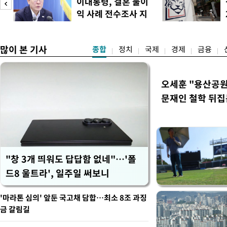
이대통령, 결혼 불이
익 사례 전수조사 지
시
많이 본 기사
종합
정치
국제
경제
금융
오세훈 "용산공원
문재인 철학 뒤집
"창 3개 띄워도 답답함 없네"…'폴
드8 울트라', 일주일 써보니
'마라톤 심의' 앞둔 국고채 담합…최소 8조 과징
금 갈림길