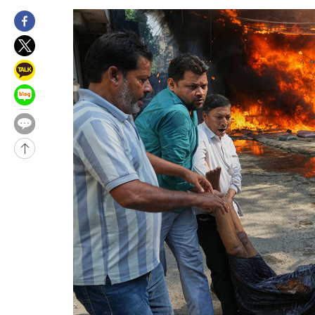
주 날씨]
-1118초 전 >
축구협회 "압수수색·성접대 논란 사과…쇄신의 기회로 삼겠다"
6분 전 >
[속보]'압수수색·성접대 논란' 축구협회 "실망과 걱정 안겨드려 죄송
3시간 전 >
'최고 37도' 폭염 지속…강원동해안 최대 150㎜ 비
5시간 전 >
[속보]뉴욕증시 상승 마감…S&P 0.6% 나스닥 1.3%↑
-31937초 전 >
[속보]與 대표 경선 제주·인천 당원투표…金 47.75%·鄭
42.08%·宋 10.17%
-31471초 전 >
이강인 "아틀레티코 이적 기뻐…등번호 7번 의미보단 팀 위해 
것"
-31406초 전 >
[속보]與 당대표 경선, 제주·인천 권리당원 투표 김민석 승리
-25180초 전 >
낮 최고 35도 '무더위'…동해안 시간당 30㎜ '강한 비'[내일날
-24450초 전 >
[속보]이강인 "감독님이 원하는 마음 느꼈고, 많은 트로피 원해
틀레티코 이적"
-24232초 전 >
수도권 40도 육박 '펄펄'…동해안 일부 지역엔 호의주의보
-23201초 전 >
온열질환 사망자 3명 늘어…누적 환자 3000명 돌파
-17146초 전 >
강릉에 시간당 81.4㎜ 물폭탄…도로 잠기고 담벼락 붕괴
-13253초 전 >
백운산서 80년근 천종산삼 9뿌리 발견…감정가 1.3억원
-10963초 전 >
선재도서 해루질 나섰다 실종 60대, 닷새 만에 숨진 채 발견
-8497초 전 >
남자 농구, 나고야 아시안게임서 '홈팀' 일본과 한일전
-7873초 전 >
여수 오동도 해상서 모터보트 전복…1명 사망·1명 실종