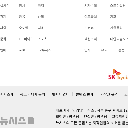
실시간
정치
국제
기자수첩
스토리칼럼
경제
금융
산업
아트클럽
기고
사회
수도권
지방
인터뷰
기획특집
문화
IT·바이오
스포츠
섹션코너
데일리뉴시
연예
포토
TV뉴시스
인사
부고
동정
회사소개
광고 · 제휴 문의
제휴사 안내
콘텐츠 판매
저작권 규약
고
대표이사 : 염영남
주소 : 서울 중구 퇴계로 1
발행인 : 염영남
편집인 : 염영남
고충처리인
뉴시스의 모든 콘텐츠는 저작권법의 보호를 받는 바, 무