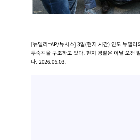
-4100초 전 >
극한폭염 한풀 꺾이지만…'낮 최고 35도' 무더위, 열대야 계속[
주 날씨]
-1118초 전 >
축구협회 "압수수색·성접대 논란 사과…쇄신의 기회로 삼겠다"
6분 전 >
[속보]'압수수색·성접대 논란' 축구협회 "실망과 걱정 안겨드려 죄송
3시간 전 >
'최고 37도' 폭염 지속…강원동해안 최대 150㎜ 비
5시간 전 >
[속보]뉴욕증시 상승 마감…S&P 0.6% 나스닥 1.3%↑
[뉴델리=AP/뉴시스] 3일(현지 시간) 인도 뉴델
투숙객을 구조하고 있다. 현지 경찰은 이날 오전 
다. 2026.06.03.