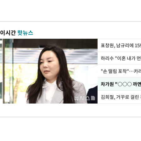
이시간
핫뉴스
하리수 "이혼 내가 
"손 떨림 포착"…카라