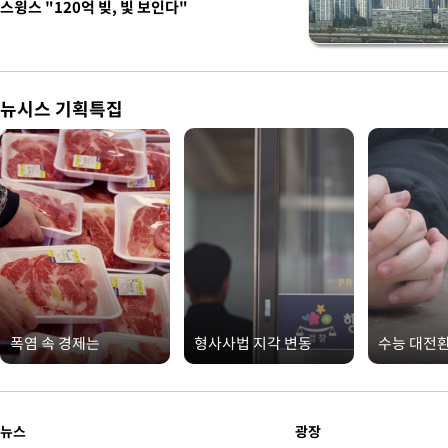
스윙스 "120억 빚, 빛 보인다"
뉴시스 기획특집
폭염 속 경제는
형사사법 지각 변동
수능 대전
뉴스
광장