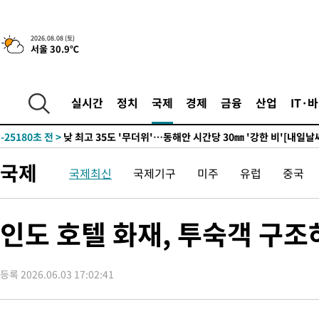
2026.08.08 (토)
서울 30.9℃
5시간 전 >
[속보]뉴욕증시 상승 마감…S&P 0.6% 나스닥 1.3%↑
-31937초 전 >
[속보]與 대표 경선 제주·인천 당원투표…金 47.75%·鄭
42.08%·宋 10.17%
-31471초 전 >
이강인 "아틀레티코 이적 기뻐…등번호 7번 의미보단 팀 위해 
실시간
정치
국제
경제
금융
산업
IT·
것"
-31406초 전 >
[속보]與 당대표 경선, 제주·인천 권리당원 투표 김민석 승리
-25180초 전 >
낮 최고 35도 '무더위'…동해안 시간당 30㎜ '강한 비'[내일날
-24450초 전 >
[속보]이강인 "감독님이 원하는 마음 느꼈고, 많은 트로피 원해
국제
국제최신
국제기구
미주
유럽
중국
틀레티코 이적"
-24232초 전 >
수도권 40도 육박 '펄펄'…동해안 일부 지역엔 호의주의보
-23201초 전 >
온열질환 사망자 3명 늘어…누적 환자 3000명 돌파
-17146초 전 >
강릉에 시간당 81.4㎜ 물폭탄…도로 잠기고 담벼락 붕괴
인도 호텔 화재, 투숙객 구조
-13253초 전 >
백운산서 80년근 천종산삼 9뿌리 발견…감정가 1.3억원
-10963초 전 >
선재도서 해루질 나섰다 실종 60대, 닷새 만에 숨진 채 발견
등록 2026.06.03 17:02:41
-8497초 전 >
남자 농구, 나고야 아시안게임서 '홈팀' 일본과 한일전
-7873초 전 >
여수 오동도 해상서 모터보트 전복…1명 사망·1명 실종
-4100초 전 >
극한폭염 한풀 꺾이지만…'낮 최고 35도' 무더위, 열대야 계속[