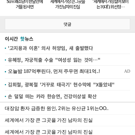
댓글
이시간
핫
뉴스
'고지용과 이혼' 의사 허양임, 새 출발했다
유혜정, 자궁적출 수술 "여성성 잃는 것이…"
김희철, 광복절 '거꾸로 태극기' 현수막에 "X돌았네"
손 덜덜 떠는 카라 한승연, 건강이상설 확산