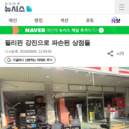
메인
랭킹
섹션
포토
필리핀 강진으로 파손된 상점들
기사등록
2026/06/08 12:49:48
가
가
구글에서 선호하는 매체로 추가