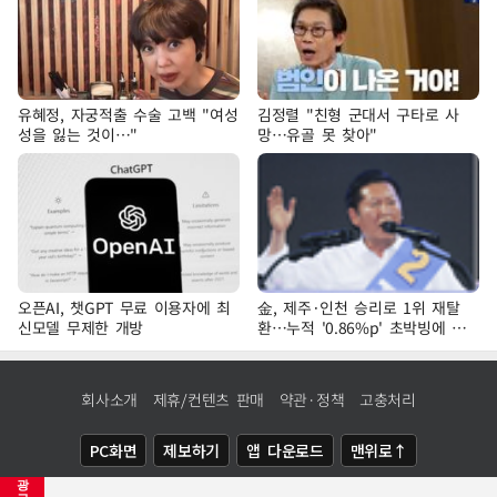
유혜정, 자궁적출 수술 고백 "여성
김정렬 "친형 군대서 구타로 사
성을 잃는 것이…"
망…유골 못 찾아"
오픈AI, 챗GPT 무료 이용자에 최
金, 제주·인천 승리로 1위 재탈
신모델 무제한 개방
환…누적 '0.86%p' 초박빙에 호
남 표심 주목
회사소개
제휴/컨텐츠 판매
약관·정책
고충처리
PC화면
제보하기
앱 다운로드
맨위로↑
광
COPYRIGHTⓒ
NEWSIS
ALL RIGHTS RESERVED.