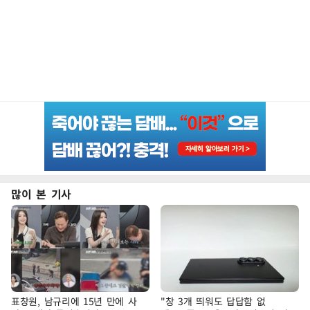
많이 본 기사
표창원, 남규리에 15년 만에 사
"창 3개 띄워도 답답함 없