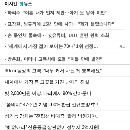
이시간
핫
뉴스
하리수 "이혼 내가 먼저 제안…아기 못 낳아 미안"
표창원, 남규리에 15년 만에 사과…"제가 틀렸습니다"
손 묶인채 물속에… 女유튜버, UDT 훈련 완벽 소화
방은희, 어머니 고독사에 오열 "이틀 만에 발견"