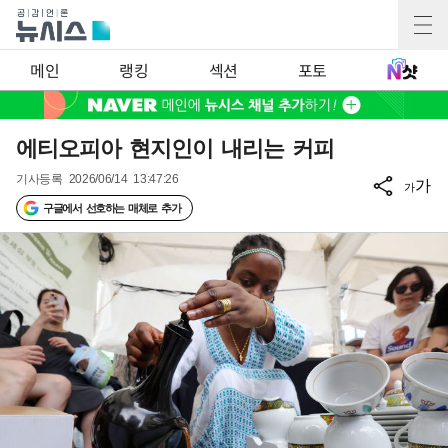
메인
랭킹
섹션
포토
에티오피아 현지인이 내리는 커피
기사등록
2026/06/14 13:47:26
가
가
구글에서 선호하는 매체로 추가