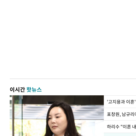
이시간
핫뉴스
'고지용과 이혼'
하리수 "이혼 