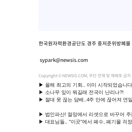
한국원자력환경공단도 경주 중저준위방폐물 처
sypark@newsis.com
Copyright © NEWSIS.COM, 무단 전재 및 재배포 금지