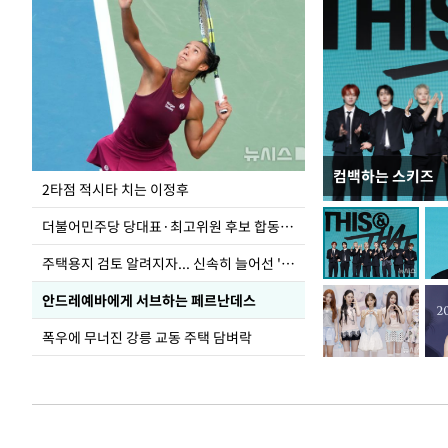
컴백하는 스키즈
이번주 국회에는 무
2타점 적시타 치는 이정후
더불어민주당 당대표·최고위원 후보 합동연설회
주택용지 검토 알려지자... 신속히 늘어선 '근조화환'
안드레예바에게 서브하는 페르난데스
폭우에 무너진 강릉 교동 주택 담벼락