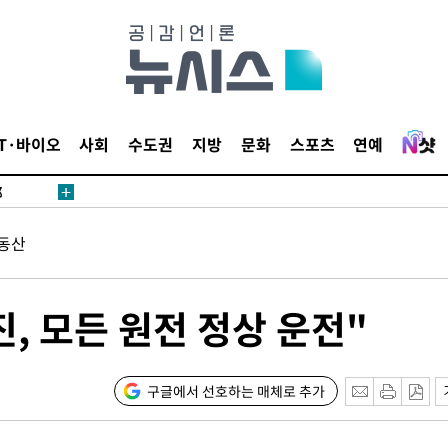
·서미화·
IT·바이오
사회
수도권
지방
문화
스포츠
연예
1위… 정
鄭
위해 뛸
동산
승리
내일날씨]
 원해 아
지진, 모든 원전 정상 운전"
구글에서 선호하는 매체로 추가