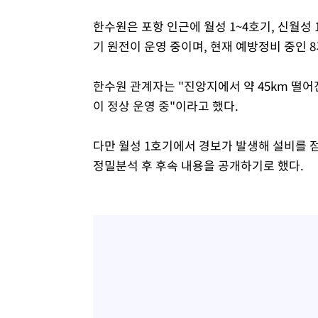
-8868초 전 >
온열질환 사망자 3명 늘어…누적 환자 3000명 돌파
한수원은 포항 인근에 월성 1~4호기, 신월성 
-2813초 전 >
강릉에 시간당 81.4㎜ 물폭탄…도로 잠기고 담벼락 붕괴
기 원전이 운영 중이며, 현재 예방정비 중인 
18분 전 >
백운산서 80년근 천종산삼 9뿌리 발견…감정가 1.3억원
56분 전 >
선재도서 해루질 나섰다 실종 60대, 닷새 만에 숨진 채 발견
한수원 관계자는 "진앙지에서 약 45km 떨
1시간 전 >
남자 농구, 나고야 아시안게임서 '홈팀' 일본과 한일전
이 정상 운영 중"이라고 했다.
1시간 전 >
여수 오동도 해상서 모터보트 전복…1명 사망·1명 실종
2시간 전 >
극한폭염 한풀 꺾이지만…'낮 최고 35도' 무더위, 열대야 계
다만 월성 1호기에서 경보가 발생해 설비를 
날씨]
3시간 전 >
축구협회 "압수수색·성접대 논란 사과…쇄신의 기회로 삼겠
정밀분석 후 후속 내용을 공개하기로 했다.
4시간 전 >
[속보]'압수수색·성접대 논란' 축구협회 "실망과 걱정 안겨드
7시간 전 >
'최고 37도' 폭염 지속…강원동해안 최대 150㎜ 비
9시간 전 >
[속보]뉴욕증시 상승 마감…S&P 0.6% 나스닥 1.3%↑