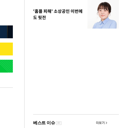
'홈플 피해' 소상공인 이번에
도 뒷전