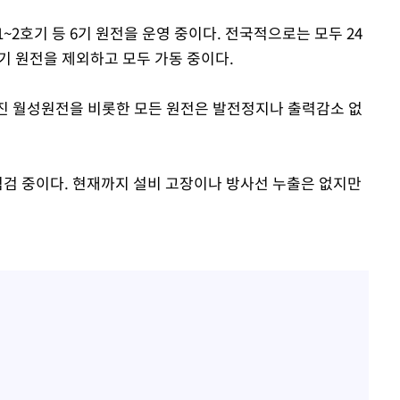
"손 떨림 포착"…카라 한승
1
연, 건강 괜찮나 팬들 '걱정'
1~2호기 등 6기 원전을 운영 중이다. 전국적으로는 모두 24
8기 원전을 제외하고 모두 가동 중이다.
'고지용과 이혼' 허양임, 
2
어진 월성원전을 비롯한 모든 원전은 발전정지나 출력감소 없
김희철, 거꾸로 걸린 광복
3
"X돌았네"
'덜 똘똘한 한 채' 시대 
4
속[다음주
점검 중이다. 현재까지 설비 고장이나 방사선 누출은 없지만
에 쏠리는 관심[세제 개편,
다"
차가원 "○○○ 까면 주변
려 죄송"
5
미반환 속 녹취 폭로 파장
외신 주목한 '축구협회 성접
6
한일월드컵까지 소환
용산어린이정원 앞 즐비한 
7
시스Pic]