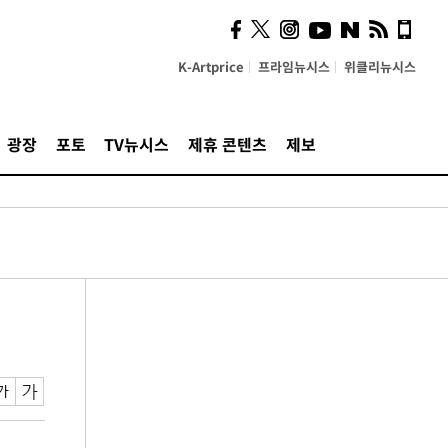
K-Artprice
프라임뉴시스
위클리뉴시스
광장
포토
TV뉴시스
제휴 콘텐츠
제보