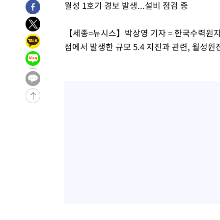
월성 1호기 경보 발생...설비 점검 중
1시간 전 >
남자 농구, 나고야 아시안게임서 '홈팀' 일본과 한일전
1시간 전 >
여수 오동도 해상서 모터보트 전복…1명 사망·1명 실종
【세종=뉴시스】박상영 기자 = 한국수력원자력은
2시간 전 >
극한폭염 한풀 꺾이지만…'낮 최고 35도' 무더위, 열대야 계
점에서 발생한 규모 5.4 지진과 관련, 월성
날씨]
3시간 전 >
축구협회 "압수수색·성접대 논란 사과…쇄신의 기회로 삼겠
4시간 전 >
[속보]'압수수색·성접대 논란' 축구협회 "실망과 걱정 안겨드
7시간 전 >
'최고 37도' 폭염 지속…강원동해안 최대 150㎜ 비
9시간 전 >
[속보]뉴욕증시 상승 마감…S&P 0.6% 나스닥 1.3%↑
-27322초 전 >
이란 "호르무즈 재개방 합의 근접…美 배상 선행돼야"
-18369초 전 >
[속보]與최고위원 제주·인천 순회경선…박선원·최민희
한민수·김용 순
-18322초 전 >
[속보]김민석, 與 전대 당원투표 누적 득표율 45.42%로 
청래 44.56%
-17604초 전 >
[속보]與 대표 경선 제주·인천 당원투표…金 47.75%·
42.08%·宋 10.17%
-17138초 전 >
이강인 "아틀레티코 이적 기뻐…등번호 7번 의미보단 팀 
것"
-17073초 전 >
[속보]與 당대표 경선, 제주·인천 권리당원 투표 김민석 
-10847초 전 >
낮 최고 35도 '무더위'…동해안 시간당 30㎜ '강한 비'[
-10117초 전 >
[속보]이강인 "감독님이 원하는 마음 느꼈고, 많은 트로피
틀레티코 이적"
-9899초 전 >
수도권 40도 육박 '펄펄'…동해안 일부 지역엔 호의주의보