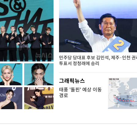
슨 일이? [뉴시스국회토pic]
민주당 당대표 후보 김민석, 제주·인천 
투표서 정청래에 승리
그래픽뉴스
태풍 '돌핀' 예상 이동
경로