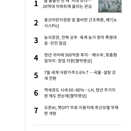
'덜 똘똘한 한 채' 시대 오나…
1
1
20억대 아파트에 쏠리는 관심
[세제 개편, 그 이후②]
새 출발했다
용산어린이정원 앞 즐비한 근조화환, 왜?[뉴
2
2
시스Pic]
절 태극기 현수막에
농식장관, 전북 상추·육계 농가 찾아 폭염대
3
3
응·안전 점검
오나…20억대 아파트
청년 귀어에 500억원 투자…해수부, 맞춤형
4
4
 그 이후②]
일자리·창업 지원[짤막영상]
 다 죽어"…전세금
7월 세계 식량가격 0.6%↑…곡물·설탕 강
5
5
세 전환
대 의혹'…2002
역세권도 시세 60~80%…LH, 청년 주거지
6
6
원 제도 한눈에[짤막영상]
근조화환, 왜?[뉴
오픈AI, 챗GPT 무료 이용자에 최신모델 무제
7
7
한 개방