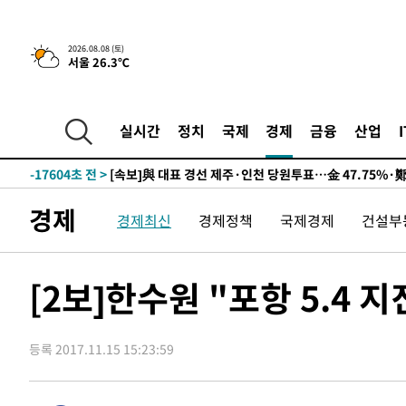
2026.08.08 (토)
서울 26.3℃
9시간 전 >
[속보]뉴욕증시 상승 마감…S&P 0.6% 나스닥 1.3%↑
-27322초 전 >
이란 "호르무즈 재개방 합의 근접…美 배상 선행돼야"
-18369초 전 >
[속보]與최고위원 제주·인천 순회경선…박선원·최민희
실시간
정치
국제
경제
금융
산업
한민수·김용 순
-18322초 전 >
[속보]김민석, 與 전대 당원투표 누적 득표율 45.42%로 
청래 44.56%
-17604초 전 >
[속보]與 대표 경선 제주·인천 당원투표…金 47.75%·
42.08%·宋 10.17%
-17138초 전 >
이강인 "아틀레티코 이적 기뻐…등번호 7번 의미보단 팀 
경제
경제최신
경제정책
국제경제
건설부
것"
-17073초 전 >
[속보]與 당대표 경선, 제주·인천 권리당원 투표 김민석 
-10847초 전 >
낮 최고 35도 '무더위'…동해안 시간당 30㎜ '강한 비'[
-10117초 전 >
[속보]이강인 "감독님이 원하는 마음 느꼈고, 많은 트로피
[2보]한수원 "포항 5.4 
틀레티코 이적"
-9899초 전 >
수도권 40도 육박 '펄펄'…동해안 일부 지역엔 호의주의보
-8868초 전 >
온열질환 사망자 3명 늘어…누적 환자 3000명 돌파
등록 2017.11.15 15:23:59
-2813초 전 >
강릉에 시간당 81.4㎜ 물폭탄…도로 잠기고 담벼락 붕괴
18분 전 >
백운산서 80년근 천종산삼 9뿌리 발견…감정가 1.3억원
56분 전 >
선재도서 해루질 나섰다 실종 60대, 닷새 만에 숨진 채 발견