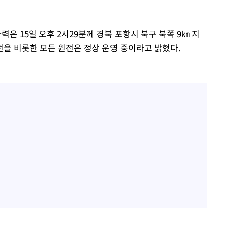
 15일 오후 2시29분께 경북 포항시 북구 북쪽 9㎞ 지
속[다음주
원전을 비롯한 모든 원전은 정상 운영 중이라고 밝혔다.
다"
려 죄송"
·서미화·
1위… 정
鄭
위해 뛸
승리
내일날씨]
 원해 아