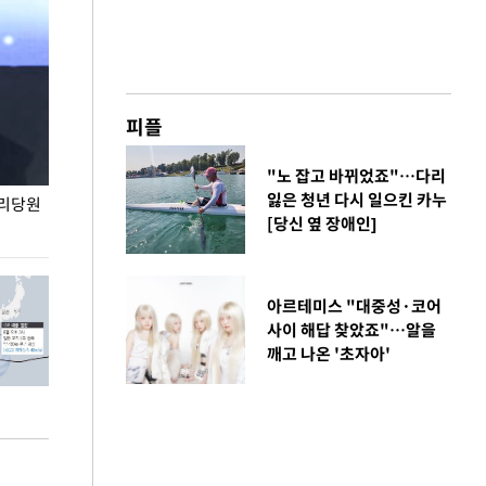
피플
"노 잡고 바뀌었죠"…다리
잃은 청년 다시 일으킨 카누
권리당원
무더위 잊는 도심형 여름 축제 '2026 서울 바캉스
용산어린이정원 앞
[당신 옆 장애인]
페스티벌'
아르테미스 "대중성·코어
사이 해답 찾았죠"…알을
깨고 나온 '초자아'