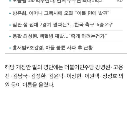
방은희, 어머니 고독사에 오열 "이틀 만에 발견"
심판 성 접대 7경기 결과는?…한국 축구 '5승 2무'
응팔 최성원, 백혈병 재발…"죽게 하려는건가"
홍서범♥조갑경, 아들 불륜 사과 후 근황
해당 개정안 발의 명단에는 더불어민주당 강병원·고용
진·김남국·김성환·김윤덕·이상헌·이원택·정성호 의
원 등이 이름을 올렸다.