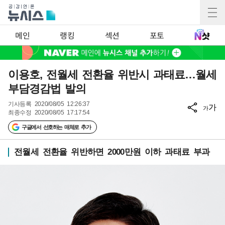
메인
랭킹
섹션
포토
이용호, 전월세 전환율 위반시 과태료…월세
부담경감법 발의
기사등록
2020/08/05 12:26:37
가
가
최종수정
2020/08/05 17:17:54
구글에서 선호하는 매체로 추가
전월세 전환율 위반하면 2000만원 이하 과태료 부과