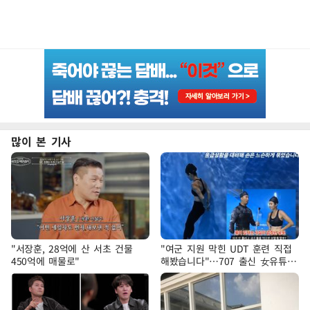
많이 본 기사
"서장훈, 28억에 산 서초 건물
"여군 지원 막힌 UDT 훈련 직접
450억에 매물로"
해봤습니다"…707 출신 女유튜버
'완벽 소화'