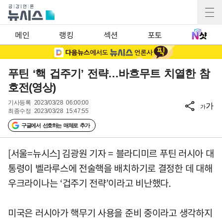
메인
랭킹
섹션
포토
푸틴 ‘핵 겁주기’ 전략…바흐무트 치열한 참
호전(영상)
기사등록
2023/03/28 06:00:00
가
가
최종수정
2023/03/28 15:47:55
구글에서 선호하는 매체로 추가
[서울=뉴시스] 김광원 기자 = 블라디미르 푸틴 러시아 대
통령이 벨라루스에 전술핵을 배치하기로 결정한 데 대해
우크라이나는 ‘겁주기 전략’이라고 비난했다.
미국은 러시아가 핵무기 사용을 준비 중이라고 생각하지