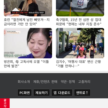
효린 "절친에게 남친 빼앗겨…지
축구협회, 15년 전 심판 성 접대
금이라면 가만 안 있어"
파문에 "현재는 내부 지침 준수"
방은희, 母 고독사에 오열 "이틀
김지수, '여행사 대표' 변신 근황
만에 발견"
"가볼 만하니…"
회사소개
제휴/컨텐츠 판매
약관·정책
고충처리
PC화면
제보하기
앱 다운로드
맨위로↑
광
COPYRIGHTⓒ
NEWSIS
ALL RIGHTS RESERVED.
고
삭