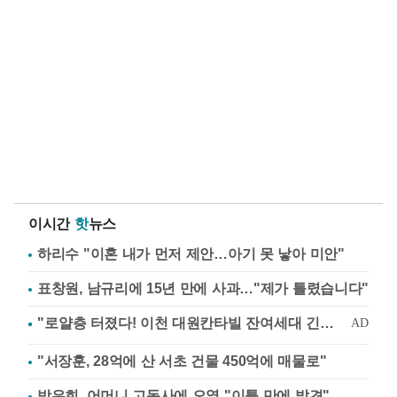
이시간
핫
뉴스
하리수 "이혼 내가 먼저 제안…아기 못 낳아 미안"
표창원, 남규리에 15년 만에 사과…"제가 틀렸습니다"
"서장훈, 28억에 산 서초 건물 450억에 매물로"
방은희, 어머니 고독사에 오열 "이틀 만에 발견"