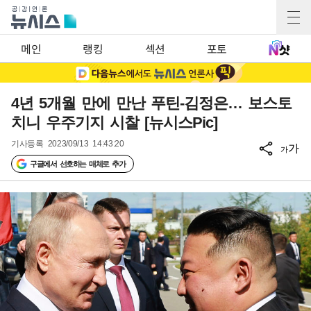
메인
랭킹
섹션
포토
4년 5개월 만에 만난 푸틴-김정은… 보스토
치니 우주기지 시찰 [뉴시스Pic]
기사등록
2023/09/13 14:43:20
가
가
구글에서 선호하는 매체로 추가