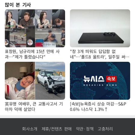
많이 본 기사
표창원, 남규리에 15년 만에 사
"창 3개 띄워도 답답함 없
과…"제가 틀렸습니다"
네"…'폴드8 울트라', 일주일 써보
니
英유명 여배우, 큰 교통사고서 기
[속보]뉴욕증시 상승 마감…S&P
아차 덕에 살았다
0.6% 나스닥 1.3%↑
회사소개
제휴/컨텐츠 판매
약관·정책
고충처리