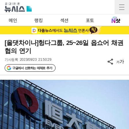
메인
랭킹
섹션
포토
[올댓차이나]헝다그룹, 25~26일 옵쇼어 채권
협의 연기
기사등록
2023/09/23 21:50:29
가
가
구글에서 선호하는 매체로 추가