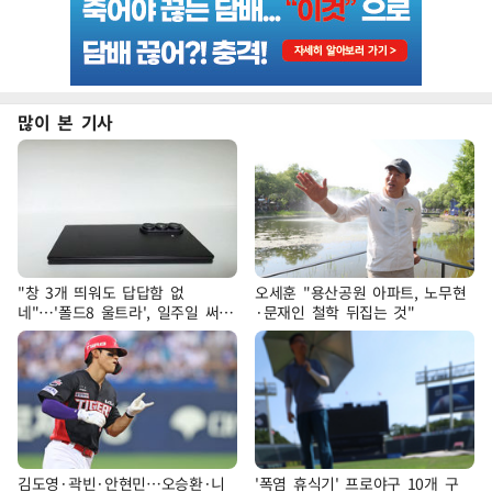
많이 본 기사
"창 3개 띄워도 답답함 없
오세훈 "용산공원 아파트, 노무현
네"…'폴드8 울트라', 일주일 써보
·문재인 철학 뒤집는 것"
니
김도영·곽빈·안현민…오승환·니
'폭염 휴식기' 프로야구 10개 구