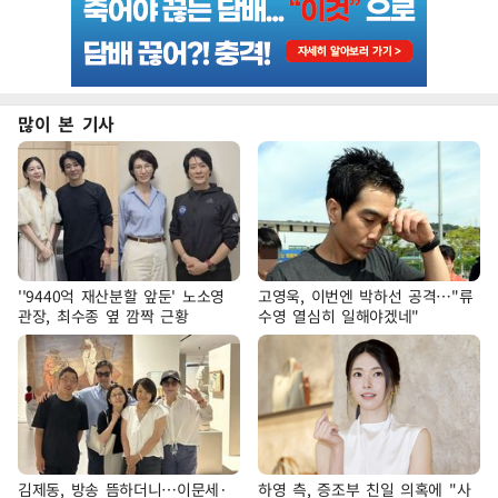
많이 본 기사
''9440억 재산분할 앞둔' 노소영
고영욱, 이번엔 박하선 공격…"류
관장, 최수종 옆 깜짝 근황
수영 열심히 일해야겠네"
김제동, 방송 뜸하더니…이문세·
하영 측, 증조부 친일 의혹에 "사