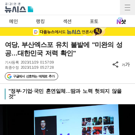
메인
랭킹
섹션
포토
여당, 부산엑스포 유치 불발에 "미완의 성
공…대한민국 저력 확인"
기사등록
2023/11/29 01:57:09
가
가
최종수정
2023/11/29 05:27:28
구글에서 선호하는 매체로 추가
"정부·기업·국민 혼연일체…땀과 노력 헛되지 않을
것"