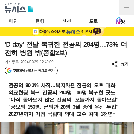
메인
랭킹
섹션
포토
'D-day' 전날 복귀한 전공의 294명…73% 여
전히 병원 밖(종합2보)
기사등록
2024/02/29 12:49:09
가
가
구글에서 선호하는 매체로 추가
전공의 80.2% 사직…복지차관-전공의 오후 대화
의료현장 복귀 전공의 294명…66명 복귀한 곳도
"아직 돌아오지 않은 전공의, 오늘까지 돌아오길"
"공보의 150명, 군의관 20명 3월 중에 우선 투입"
2027년까지 거점 국립대 의대 교수 최대 1천명↑