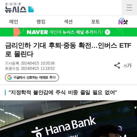
메인
랭킹
섹션
포토
금리인하 기대 후퇴·중동 확전…인버스 ETF
로 몰린다
기사등록
2024/04/15 10:35:36
가
가
최종수정
2024/04/15 11:16:52
구글에서 선호하는 매체로 추가
"지정학적 불안감에 주식 비중 줄일 필요 없어"