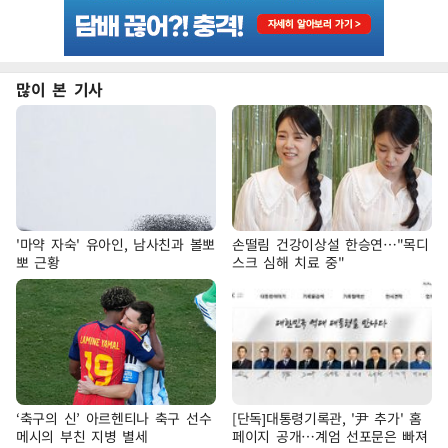
많이 본 기사
'마약 자숙' 유아인, 남사친과 볼뽀
손떨림 건강이상설 한승연…"목디
뽀 근황
스크 심해 치료 중"
‘축구의 신’ 아르헨티나 축구 선수
[단독]대통령기록관, '尹 추가' 홈
메시의 부친 지병 별세
페이지 공개…계엄 선포문은 빠져