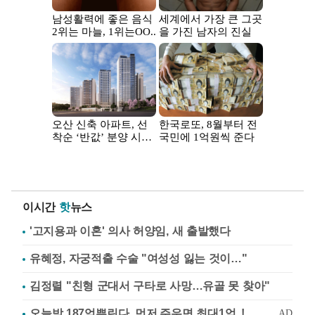
이시간
핫
뉴스
'고지용과 이혼' 의사 허양임, 새 출발했다
유혜정, 자궁적출 수술 "여성성 잃는 것이…"
김정렬 "친형 군대서 구타로 사망…유골 못 찾아"