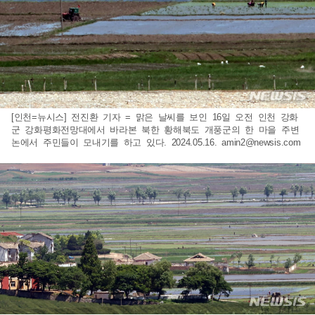
[인천=뉴시스] 전진환 기자 = 맑은 날씨를 보인 16일 오전 인천 강화
군 강화평화전망대에서 바라본 북한 황해북도 개풍군의 한 마을 주변
논에서 주민들이 모내기를 하고 있다. 2024.05.16.
amin2@newsis.com