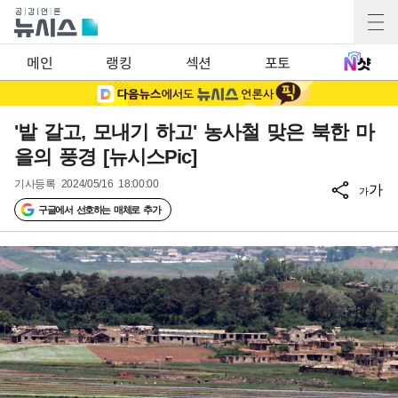
메인
랭킹
섹션
포토
'밭 갈고, 모내기 하고' 농사철 맞은 북한 마
을의 풍경 [뉴시스Pic]
기사등록
2024/05/16 18:00:00
가
가
구글에서 선호하는 매체로 추가