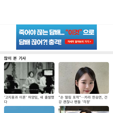
많이 본 기사
'고지용과 이혼' 허양임, 새 출발했
"손 떨림 포착"…카라 한승연, 건
다
강 괜찮나 팬들 '걱정'