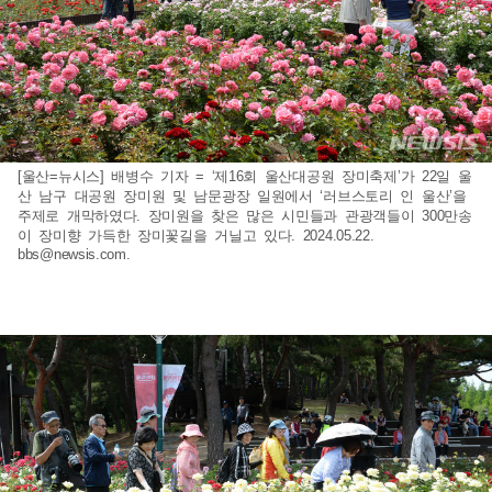
[울산=뉴시스] 배병수 기자 = ‘제16회 울산대공원 장미축제’가 22일 울
산 남구 대공원 장미원 및 남문광장 일원에서 ‘러브스토리 인 울산’을
주제로 개막하였다. 장미원을 찾은 많은 시민들과 관광객들이 300만송
이 장미향 가득한 장미꽃길을 거닐고 있다. 2024.05.22.
bbs@newsis.com
.