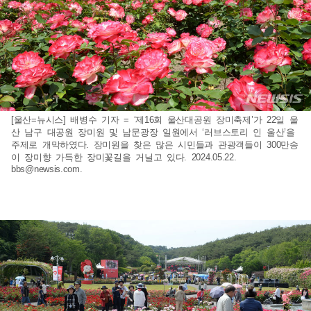
[울산=뉴시스] 배병수 기자 = ‘제16회 울산대공원 장미축제’가 22일 울
산 남구 대공원 장미원 및 남문광장 일원에서 ‘러브스토리 인 울산’을
주제로 개막하였다. 장미원을 찾은 많은 시민들과 관광객들이 300만송
이 장미향 가득한 장미꽃길을 거닐고 있다. 2024.05.22.
bbs@newsis.com
.