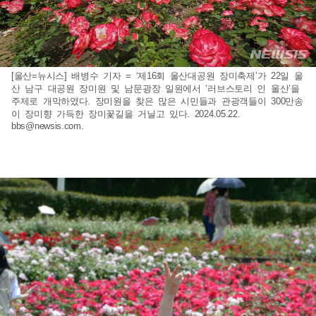
[울산=뉴시스] 배병수 기자 = ‘제16회 울산대공원 장미축제’가 22일 울
산 남구 대공원 장미원 및 남문광장 일원에서 ‘러브스토리 인 울산’을
주제로 개막하였다. 장미원을 찾은 많은 시민들과 관광객들이 300만송
이 장미향 가득한 장미꽃길을 거닐고 있다. 2024.05.22.
bbs@newsis.com
.