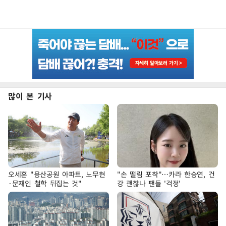
많이 본 기사
오세훈 "용산공원 아파트, 노무현
"손 떨림 포착"…카라 한승연, 건
·문재인 철학 뒤집는 것"
강 괜찮나 팬들 '걱정'