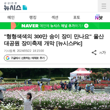
메인
랭킹
섹션
포토
"형형색색의 300만 송이 장미 만나요" 울산
대공원 장미축제 개막 [뉴시스Pic]
기사등록
2024/05/22 18:15:00
가
가
구글에서 선호하는 매체로 추가