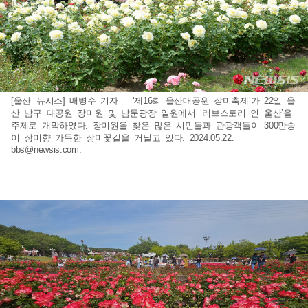
[울산=뉴시스] 배병수 기자 = ‘제16회 울산대공원 장미축제’가 22일 울
산 남구 대공원 장미원 및 남문광장 일원에서 ‘러브스토리 인 울산’을
주제로 개막하였다. 장미원을 찾은 많은 시민들과 관광객들이 300만송
이 장미향 가득한 장미꽃길을 거닐고 있다. 2024.05.22.
bbs@newsis.com
.