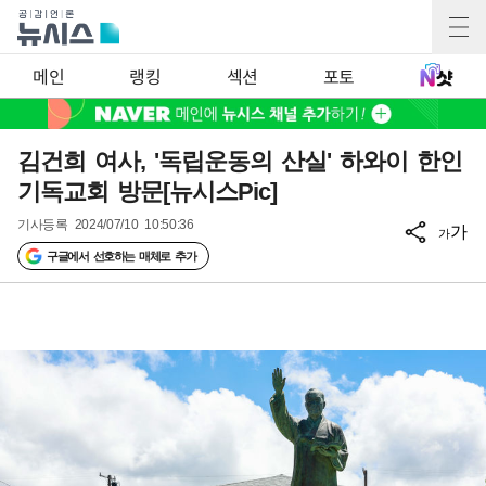
메인
랭킹
섹션
포토
김건희 여사, '독립운동의 산실' 하와이 한인
기독교회 방문[뉴시스Pic]
기사등록
2024/07/10 10:50:36
가
가
구글에서 선호하는 매체로 추가