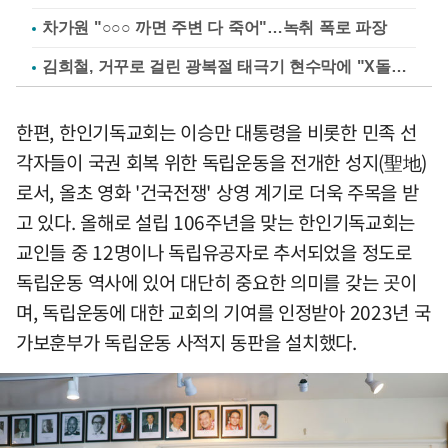
차가원 "○○○ 까면 주변 다 죽어"…녹취 폭로 파장
김희철, 거꾸로 걸린 광복절 태극기 현수막에 "X돌았네"
한편, 한인기독교회는 이승만 대통령을 비롯한 민족 선
각자들이 국권 회복 위한 독립운동을 전개한 성지(聖地)
로서, 올초 영화 '건국전쟁' 상영 계기로 더욱 주목을 받
고 있다. 올해로 설립 106주년을 맞는 한인기독교회는
교인들 중 12명이나 독립유공자로 추서되었을 정도로
독립운동 역사에 있어 대단히 중요한 의미를 갖는 곳이
며, 독립운동에 대한 교회의 기여를 인정받아 2023년 국
가보훈부가 독립운동 사적지 동판을 설치했다.