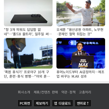
"창 3개 띄워도 답답함 없
오세훈 "용산공원 아파트, 노무현
네"…'폴드8 울트라', 일주일 써보
·문재인 철학 뒤집는 것"
니
'폭염 휴식기' 프로야구 10개 구
휴머노이드부터 AI공장까지…제조
단, 훈련·휴식 병행…"야외 훈련
업 바꾸는 M.AX 성과
해도 안전 최우선"
회사소개
제휴/컨텐츠 판매
약관·정책
고충처리
PC화면
제보하기
앱 다운로드
맨위로↑