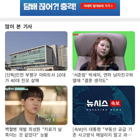
많이 본 기사
[단독]인천 부평구 아파트서 10대
'서준맘' 박세미, 연하 남자친구와
가 40대 친모 살해
열애 "결혼 생각도"
백혈병 재발 최성원 "치료가 날
[속보]이 대통령 "부동산 공급 기
죽이는 것 같았다" 눈물
존 사고방식 매달리지 말고 과감