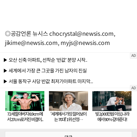
◎공감언론 뉴시스
chocrystal@newsis.com
,
jikime@newsis.com
,
myjs@newsis.com
댓글