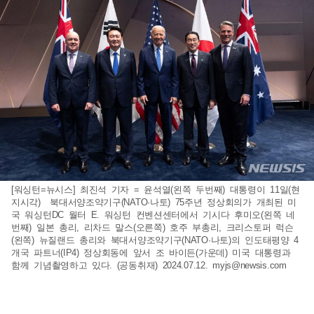
[워싱턴=뉴시스] 최진석 기자 = 윤석열(왼쪽 두번째) 대통령이 11일(현
지시각) 북대서양조약기구(NATO·나토) 75주년 정상회의가 개최된 미
국 워싱턴DC 월터 E. 워싱턴 컨벤션센터에서 기시다 후미오(왼쪽 네
번째) 일본 총리, 리차드 말스(오른쪽) 호주 부총리, 크리스토퍼 럭슨
(왼쪽) 뉴질랜드 총리와 북대서양조약기구(NATO·나토)의 인도태평양 4
개국 파트너(IP4) 정상회동에 앞서 조 바이든(가운데) 미국 대통령과
함께 기념촬영하고 있다. (공동취재) 2024.07.12.
myjs@newsis.com