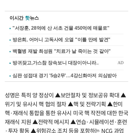
이시간
핫
뉴스
"서장훈, 28억에 산 서초 건물 450억에 매물로"
방은희, 어머니 고독사에 오열 "이틀 만에 발견"
백혈병 재발 최성원 "치료가 날 죽이는 것 같아"
심판 성접대 경기 '5승2무'…4강신화마저 의심받아
성명은 특히 양 정상이 ▲보안절차 및 정보공유 확대 ▲
위기 및 유사시 핵 협의 절차 ▲핵 및 전략기획 ▲한미
핵·재래식 통합을 통한 유사시 미국 핵 작전에 대한 한국
재래식 지원 ▲전략적 메시지 ▲연습·시뮬레이션·훈련
·투자 활동 ▲위험감소 조치 등을 포함하는 NCG 과업