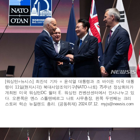
[워싱턴=뉴시스] 최진석 기자 = 윤석열 대통령과 조 바이든 미국 대통
령이 11일(현지시각) 북대서양조약기구(NATO·나토) 75주년 정상회의가
개최된 미국 워싱턴DC 월터 E. 워싱턴 컨벤션센터에서 인사나누고 있
다. 오른쪽은 옌스 스톨텐베르그 나토 사무총장, 왼쪽 두번째는 크리
스토퍼 럭슨 뉴질랜드 총리. (공동취재) 2024.07.12.
myjs@newsis.com