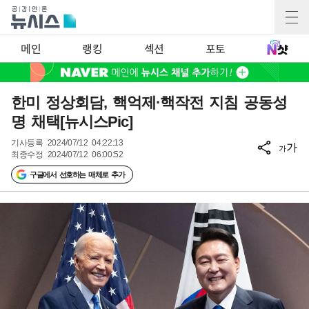
메인
랭킹
섹션
포토
한미 정상회담, 핵억제·핵작전 지침 공동성
명 채택[뉴시스Pic]
기사등록
2024/07/12 04:22:13
가
가
최종수정
2024/07/12 06:00:52
구글에서 선호하는 매체로 추가