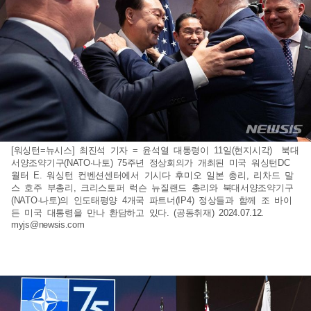
[워싱턴=뉴시스] 최진석 기자 = 윤석열 대통령이 11일(현지시각) 북대
서양조약기구(NATO·나토) 75주년 정상회의가 개최된 미국 워싱턴DC
월터 E. 워싱턴 컨벤션센터에서 기시다 후미오 일본 총리, 리차드 말
스 호주 부총리, 크리스토퍼 럭슨 뉴질랜드 총리와 북대서양조약기구
(NATO·나토)의 인도태평양 4개국 파트너(IP4) 정상들과 함께 조 바이
든 미국 대통령을 만나 환담하고 있다. (공동취재) 2024.07.12.
myjs@newsis.com