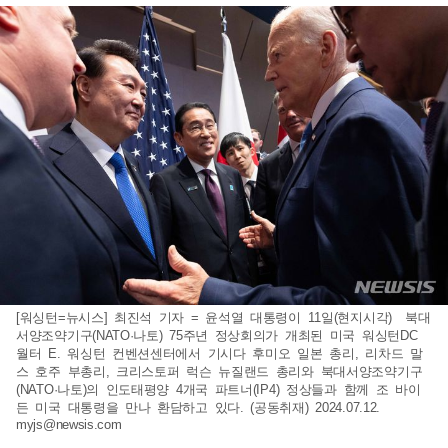
[워싱턴=뉴시스] 최진석 기자 = 윤석열 대통령이 11일(현지시각) 북대
서양조약기구(NATO·나토) 75주년 정상회의가 개최된 미국 워싱턴DC
월터 E. 워싱턴 컨벤션센터에서 기시다 후미오 일본 총리, 리차드 말
스 호주 부총리, 크리스토퍼 럭슨 뉴질랜드 총리와 북대서양조약기구
(NATO·나토)의 인도태평양 4개국 파트너(IP4) 정상들과 함께 조 바이
든 미국 대통령을 만나 환담하고 있다. (공동취재) 2024.07.12.
myjs@newsis.com