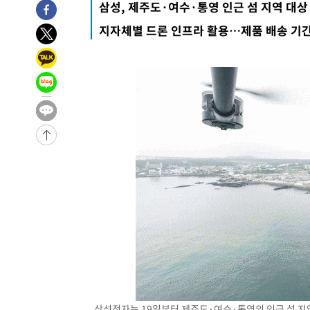
삼성, 제주도·여수·통영 인근 섬 지역 대상
-2244초 전 >
[속보]종합특검, 대검 추가 압수수색…내란 중요임무종사 
지자체별 드론 인프라 활용…제품 배송 기간
27분 전 >
[속보]코스닥, 800p 회복…0.26% 오른 801.67 마감
28분 전 >
[속보]코스피, 301.88포인트(4.58%) 내린 6296.38 마감
31분 전 >
[속보]원·달러 환율, 0.7원 내린 1423.8원 마감
1시간 전 >
"여기 떨어졌다"…다누리, 스페이스X 로켓 달 충돌 흔적 포착
2시간 전 >
손흥민, 5경기 연속골 실패…LAFC는 승부차기 끝 과달라하라
4시간 전 >
내일까지 39도 '펄펄'…기상청 "태풍 지나며 폭염 잠시 꺾인
-23904초 전 >
'월드컵 탈락 후폭풍' 축구협회…11시간 걸린 초유의 압
합)
-23340초 전 >
[속보] 뉴욕증시, 혼조 출발…나스닥 0.3%↓, 다우 0.1
-22133초 전 >
축구협회, 15년 전 심판 성 접대 파문에 "현재는 내부 지
-20818초 전 >
경찰, '홍명보는 2순위' 결론냈던 스포츠윤리센터도 압
-6414초 전 >
[속보]합참 "北 발사체는 단거리탄도미사일…감시·경계태
-6162초 전 >
日방위성, 北이 동해로 쏜 발사체는 탄도미사일 가능성
-4592초 전 >
[속보] SKT, 에이닷 서비스 장애 발생…"원인 파악 중"
-3998초 전 >
[속보]합참 "북, 동해상으로 미상 발사체 발사"
-3394초 전 >
'낮 최고 39도' 불볕더위…한밤 열대야도 계속[내일날씨]
삼성전자는 19일부터 제주도·여수·통영의 인근 섬 지역