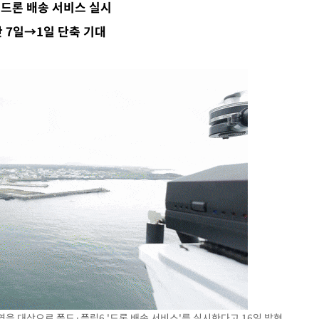
 드론 배송 서비스 실시
혐의
 7일→1일 단축 기대
 격파
다"
수수색(종
4%↑
침 준수"
수수색
세 강화"
을 대상으로 폴드·플립6 '드론 배송 서비스'를 실시한다고 16일 밝혔