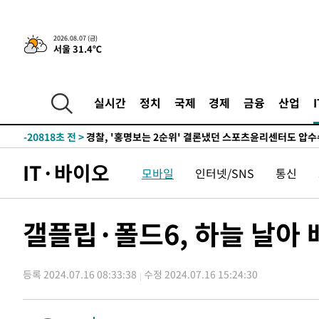
2026.08.07 (금)
서울 31.4℃
4시간 전 >
내일까지 39도 '펄펄'…기상청 "태풍 지나며 폭염 잠시 꺾인
-23904초 전 >
'월드컵 탈락 후폭풍' 축구협회…11시간 걸린 초유의 압
합)
-23340초 전 >
[속보] 뉴욕증시, 혼조 출발…나스닥 0.3%↓, 다우 0.1
실시간
정치
국제
경제
금융
산업
-22133초 전 >
축구협회, 15년 전 심판 성 접대 파문에 "현재는 내부 지
-20818초 전 >
경찰, '홍명보는 2순위' 결론냈던 스포츠윤리센터도 압
-6414초 전 >
[속보]합참 "北 발사체는 단거리탄도미사일…감시·경계태
IT·바이오
모바일
인터넷/SNS
통신
-6162초 전 >
日방위성, 北이 동해로 쏜 발사체는 탄도미사일 가능성
-4592초 전 >
[속보] SKT, 에이닷 서비스 장애 발생…"원인 파악 중"
-3998초 전 >
[속보]합참 "북, 동해상으로 미상 발사체 발사"
갤플립·폴드6, 하늘 날아 
-3394초 전 >
'낮 최고 39도' 불볕더위…한밤 열대야도 계속[내일날씨]
-3353초 전 >
[속보]7~9일 프로야구 3연전도 폭염 취소…11일 재개
등록 2024.07.16 08:33:38
수정 2024.07.16 15:24:30
-3015초 전 >
"韓 외환시장 개입 관측 배경엔 美의 대한국 무역적자 있어
-2842초 전 >
'월드컵 탈락 후폭풍' 축구협회…초유의 압수수색에 '충격
-2682초 전 >
서울 낮 37.9도, 올여름 최고치 경신…영등포 순간 '40도'