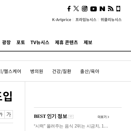
의견, 국토부·LH에 충실히
전달할 것"
K-Artprice
프라임뉴시스
위클리뉴시스
광장
포토
TV뉴시스
제휴 콘텐츠
제보
기/헬스케어
병의원
건강/질환
출산/육아
도입