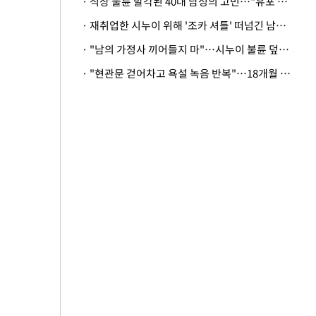
· 직장 불륜 발각된 40대 남성의 고민…"유포 동료 명예훼손·협박죄 고소 가능할까"
· 재취업한 시누이 위해 '조카 셔틀' 떠넘긴 남편…아내 "난 못한다"
· "남의 가정사 끼어들지 마"…시누이 불륜 덮으려는 남편에 억울한 아내
· "현관문 걷어차고 욕설 녹음 반복"…18개월 아기 키우는 집 뒤흔든 '앞집의 비극'