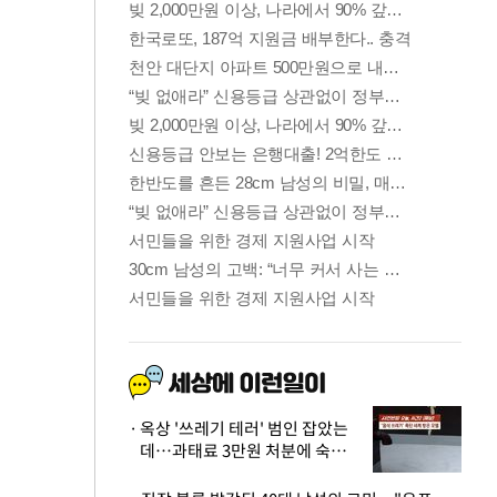
옥상 '쓰레기 테러' 범인 잡았는
데…과태료 3만원 처분에 숙박업
주 허탈