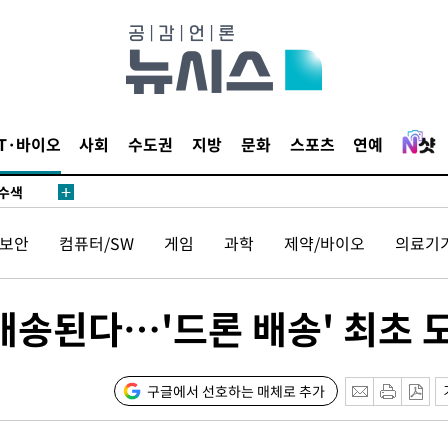
다"
수수색(종
4%↑
IT·바이오
사회
수도권
지방
문화
스포츠
연예
침 준수"
수수색
세 강화"
보안
컴퓨터/SW
게임
과학
제약/바이오
의료기
배송된다…'드론 배송' 최초 
"
구글에서 선호하는 매체로 추가
·당황'