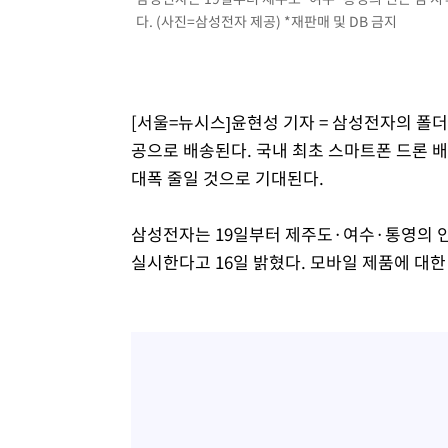
다. (사진=삼성전자 제공) *재판매 및 DB 금지
-3353초 전 >
[속보]7~9일 프로야구 3연전도 폭염 취소…11일 재개
-3015초 전 >
"韓 외환시장 개입 관측 배경엔 美의 대한국 무역적자 있어
-2842초 전 >
'월드컵 탈락 후폭풍' 축구협회…초유의 압수수색에 '충격
-2682초 전 >
서울 낮 37.9도, 올여름 최고치 경신…영등포 순간 '40도'
[서울=뉴시스]윤현성 기자 = 삼성전자의 폴더
-2244초 전 >
[속보]종합특검, 대검 추가 압수수색…내란 중요임무종사 
공으로 배송된다. 국내 최초 스마트폰 드론 
27분 전 >
[속보]코스닥, 800p 회복…0.26% 오른 801.67 마감
대폭 줄일 것으로 기대된다.
28분 전 >
[속보]코스피, 301.88포인트(4.58%) 내린 6296.38 마감
31분 전 >
[속보]원·달러 환율, 0.7원 내린 1423.8원 마감
삼성전자는 19일부터 제주도·여수·통영의 인
1시간 전 >
"여기 떨어졌다"…다누리, 스페이스X 로켓 달 충돌 흔적 포착
실시한다고 16일 밝혔다. 모바일 제품에 대한
2시간 전 >
손흥민, 5경기 연속골 실패…LAFC는 승부차기 끝 과달라하라
4시간 전 >
내일까지 39도 '펄펄'…기상청 "태풍 지나며 폭염 잠시 꺾인