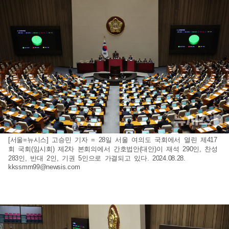
[서울=뉴시스] 고승민 기자 = 28일 서울 여의도 국회에서 열린 제417
회 국회(임시회) 제2차 본회의에서 간호법안(대안)이 재석 290인, 찬성
283인, 반대 2인, 기권 5인으로 가결되고 있다. 2024.08.28.
kkssmm99@newsis.com