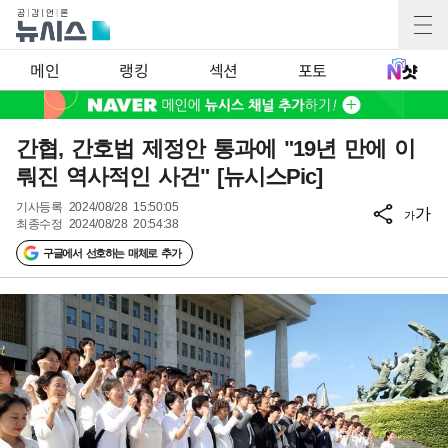
메인
랭킹
섹션
포토
간협, 간호법 제정안 통과에 "19년 만에 이
뤄진 역사적인 사건" [뉴시스Pic]
기사등록
2024/08/28 15:50:05
가
가
최종수정
2024/08/28 20:54:38
구글에서 선호하는 매체로 추가