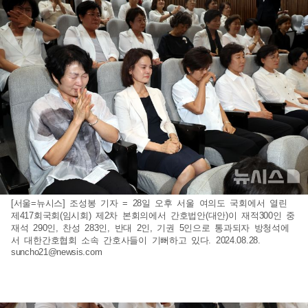
[서울=뉴시스] 조성봉 기자 = 28일 오후 서울 여의도 국회에서 열린
제417회국회(임시회) 제2차 본회의에서 간호법안(대안)이 재적300인 중
재석 290인, 찬성 283인, 반대 2인, 기권 5인으로 통과되자 방청석에
서 대한간호협회 소속 간호사들이 기뻐하고 있다. 2024.08.28.
suncho21@newsis.com