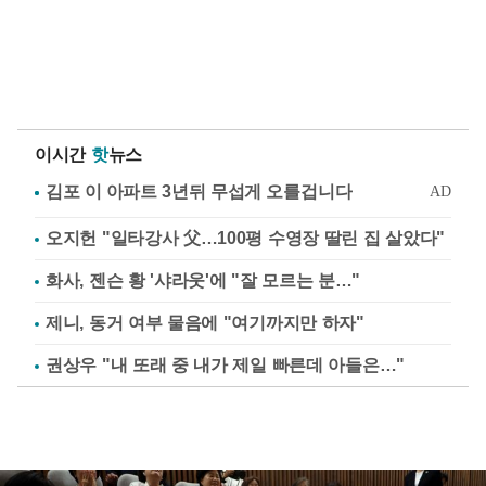
이시간
핫
뉴스
오지헌 "일타강사 父…100평 수영장 딸린 집 살았다"
화사, 젠슨 황 '샤라웃'에 "잘 모르는 분…"
제니, 동거 여부 물음에 "여기까지만 하자"
권상우 "내 또래 중 내가 제일 빠른데 아들은…"