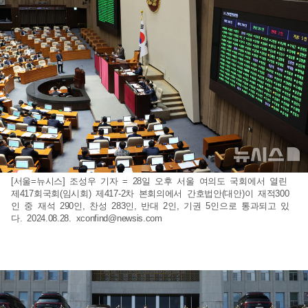
[서울=뉴시스] 조성우 기자 = 28일 오후 서울 여의도 국회에서 열린
제417회국회(임시회) 제417-2차 본회의에서 간호법안(대안)이 재적300
인 중 재석 290인, 찬성 283인, 반대 2인, 기권 5인으로 통과되고 있
다. 2024.08.28.
xconfind@newsis.com