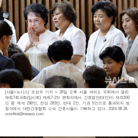
[서울=뉴시스] 조성우 기자 = 28일 오후 서울 여의도 국회에서 열린
제417회국회(임시회) 제417-2차 본회의에서 간호법안(대안)이 재적300
인 중 재석 290인, 찬성 283인, 반대 2인, 기권 5인으로 통과되자 방
청석에서 대한간호협회 소속 간호사들이 기뻐하고 있다. 2024.08.28.
xconfind@newsis.com