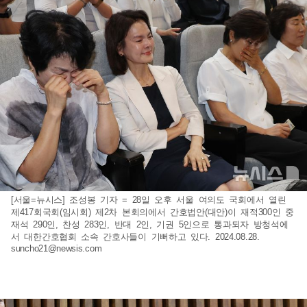
[서울=뉴시스] 조성봉 기자 = 28일 오후 서울 여의도 국회에서 열린
제417회국회(임시회) 제2차 본회의에서 간호법안(대안)이 재적300인 중
재석 290인, 찬성 283인, 반대 2인, 기권 5인으로 통과되자 방청석에
서 대한간호협회 소속 간호사들이 기뻐하고 있다. 2024.08.28.
suncho21@newsis.com