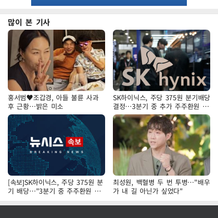
많이 본 기사
홍서범♥조갑경, 아들 불륜 사과
SK하이닉스, 주당 375원 분기배당
후 근황…밝은 미소
결정…3분기 중 추가 주주환원 발
표
[속보]SK하이닉스, 주당 375원 분
최성원, 백혈병 두 번 투병…"배우
기 배당…"3분기 중 주주환원 방
가 내 길 아닌가 싶었다"
안 확정"