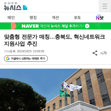
메인
랭킹
섹션
포토
맞춤형 전문가 매칭…충북도, 혁신네트워크
지원사업 추진
기사등록
2024/10/25 10:06:06
가
가
구글에서 선호하는 매체로 추가