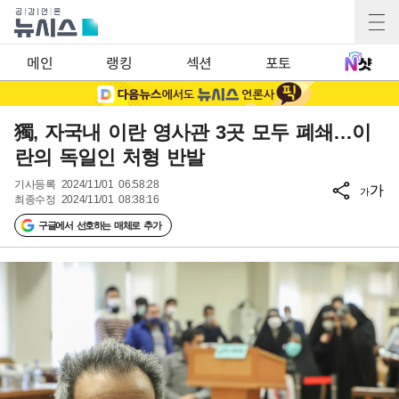
메인
랭킹
섹션
포토
獨, 자국내 이란 영사관 3곳 모두 폐쇄…이
란의 독일인 처형 반발
기사등록
2024/11/01 06:58:28
가
가
최종수정
2024/11/01 08:38:16
구글에서 선호하는 매체로 추가