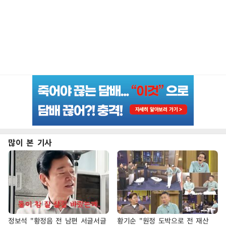
많이 본 기사
정보석 "황정음 전 남편 서글서글
황기순 "원정 도박으로 전 재산