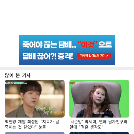
많이 본 기사
백혈병 재발 최성원 "치료가 날
'서준맘' 박세미, 연하 남자친구와
죽이는 것 같았다" 눈물
열애 "결혼 생각도"