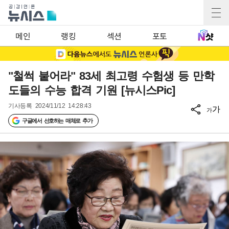
메인
랭킹
섹션
포토
"철썩 붙어라" 83세 최고령 수험생 등 만학
도들의 수능 합격 기원 [뉴시스Pic]
기사등록
2024/11/12 14:28:43
가
가
구글에서 선호하는 매체로 추가