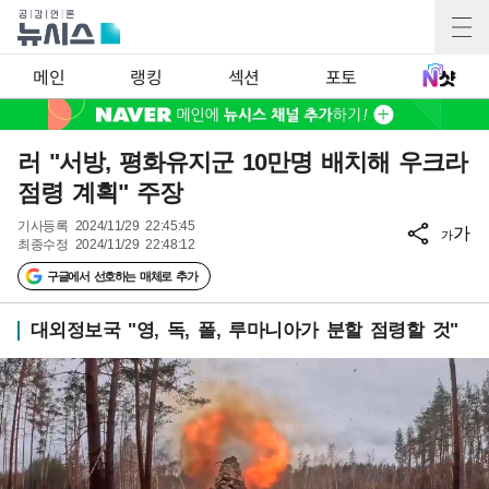
메인
랭킹
섹션
포토
러 "서방, 평화유지군 10만명 배치해 우크라
점령 계획" 주장
기사등록
2024/11/29 22:45:45
가
가
최종수정
2024/11/29 22:48:12
구글에서 선호하는 매체로 추가
대외정보국 "영, 독, 폴, 루마니아가 분할 점령할 것"