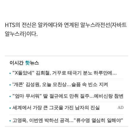
HTS의 전신은 알카에다와 연계된 알누스라전선(자바트
알누스라)이다.
이시간
핫
뉴스
"X돌았네" 김희철, 거꾸로 태극기 분노 하루만에…
'개콘' 김성원, 오늘 모친상…슬픔 속 빈소 지켜
"엄마 무서워" 딸 절규에도 만취 질주…예비신랑 참변
고영욱, 이번엔 박하선 공격…"류수영 열심히 일해야"