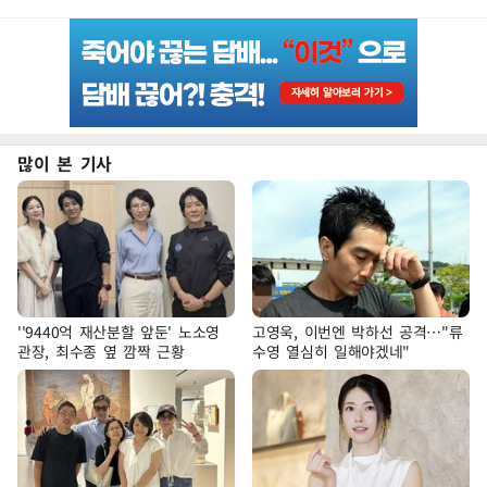
많이 본 기사
''9440억 재산분할 앞둔' 노소영
고영욱, 이번엔 박하선 공격…"류
관장, 최수종 옆 깜짝 근황
수영 열심히 일해야겠네"