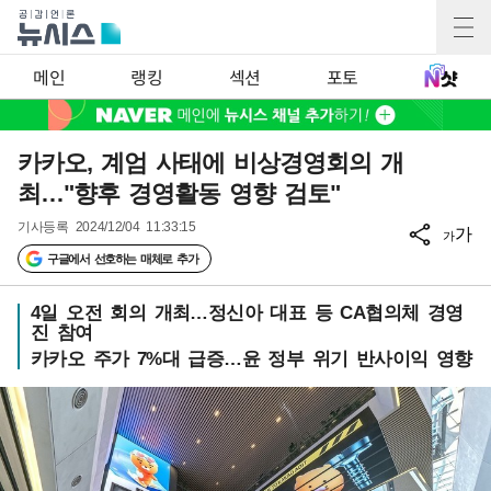
메인
랭킹
섹션
포토
카카오, 계엄 사태에 비상경영회의 개
최…"향후 경영활동 영향 검토"
기사등록
2024/12/04 11:33:15
가
가
구글에서 선호하는 매체로 추가
4일 오전 회의 개최…정신아 대표 등 CA협의체 경영
진 참여
카카오 주가 7%대 급증…윤 정부 위기 반사이익 영향