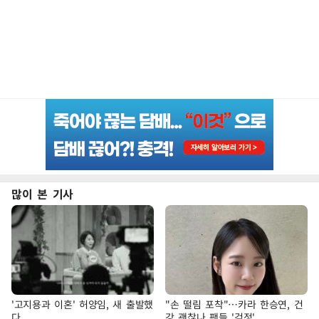
많이 본 기사
'고지용과 이혼' 허양임, 새 출발했
"손 떨림 포착"…카라 한승연, 건
다
강 괜찮나 팬들 '걱정'