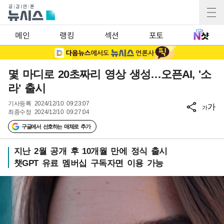
메인
랭킹
섹션
포토
몇 마디로 20초짜리 영상 생성…오픈AI, '소
라' 출시
기사등록
2024/12/10 09:23:07
가
가
최종수정
2024/12/10 09:27:04
구글에서 선호하는 매체로 추가
지난 2월 공개 후 10개월 만에 정식 출시
챗GPT 유료 멤버십 구독자면 이용 가능