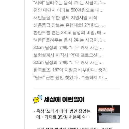
옥상 '쓰레기 테러' 범인 잡았는
데…과태료 3만원 처분에 숙박업
주 허탈