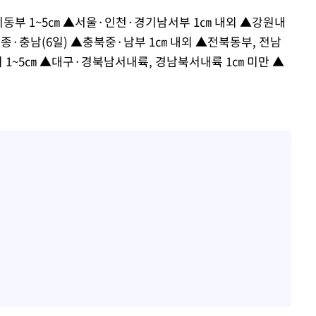
기동부 1~5㎝ ▲서울·인천·경기남서부 1㎝ 내외 ▲강원내
세종·충남(6일) ▲충북중·남부 1㎝ 내외 ▲전북동부, 전남
1~5㎝ ▲대구·경북남서내륙, 경남북서내륙 1㎝ 미만 ▲