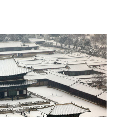
망
 하향
별재난지역
…희망지 못
날씨]
요 선제 대
단
무'
 마쳐
부장 기소
"
협회