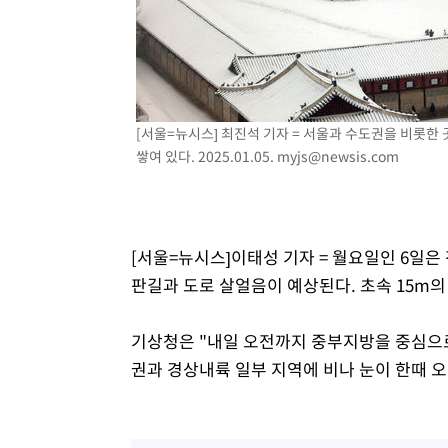
-15096초 전 >
[속보]규제합리화위원회 부위원장에 김태유 서울대 공대
병태 후임
-11454초 전 >
[속보]국힘 윤리위, '돌려차기 발언' 진종오·서범수 징계
-6779초 전 >
[속보] 7월 중국 수출 23.9%↑ 수입 27.5%↑…무역총액 
-3939초 전 >
[속보]'채상병 순직 책임' 임성근, 항소심도 징역 3년
[서울=뉴시스] 최진석 기자 = 서울과 수도권을 비롯한
-3805초 전 >
[속보]종합특검, '관저이전 봐주기 감사' 유병호 구속기소
쌓여 있다. 2025.01.05.
myjs@newsis.com
-405초 전 >
민주 콩고 에볼라환자 4천명 돌파, 4053명 발생 1850명 사
[서울=뉴시스]이태성 기자 = 월요일인 6일은
판길과 도로 살얼음이 예상된다. 초속 15m의
기상청은 "내일 오전까지 중부지방을 중심으로
권과 경상내륙 일부 지역에 비나 눈이 한때 오