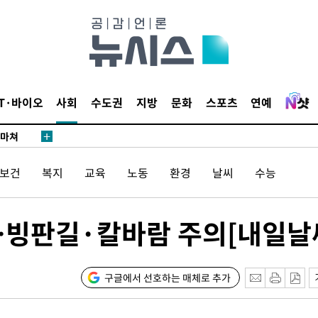
…희망지 못
날씨]
요 선제 대
단
무'
IT·바이오
사회
수도권
지방
문화
스포츠
연예
 마쳐
/보건
복지
교육
노동
환경
날씨
수능
부장 기소
"
…빙판길·칼바람 주의[내일날
협회
 교수…이
 절차 개시
구글에서 선호하는 매체로 추가
25.3%↑