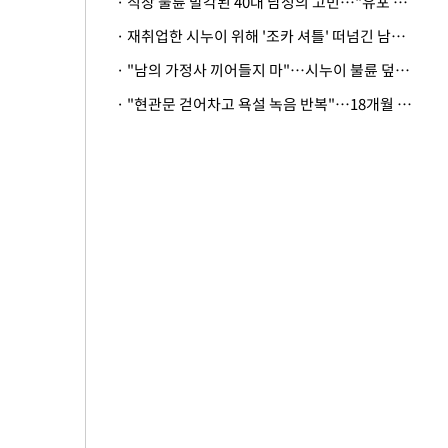
· 직장 불륜 발각된 40대 남성의 고민…"유포 동료 명예훼손·협박죄 고소 가능할까"
· 재취업한 시누이 위해 '조카 셔틀' 떠넘긴 남편…아내 "난 못한다"
· "남의 가정사 끼어들지 마"…시누이 불륜 덮으려는 남편에 억울한 아내
· "현관문 걷어차고 욕설 녹음 반복"…18개월 아기 키우는 집 뒤흔든 '앞집의 비극'