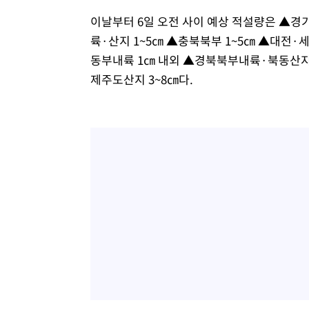
이날부터 6일 오전 사이 예상 적설량은 ▲경
륙·산지 1~5㎝ ▲충북북부 1~5㎝ ▲대전·
동부내륙 1㎝ 내외 ▲경북북부내륙·북동산지 
제주도산지 3~8㎝다.