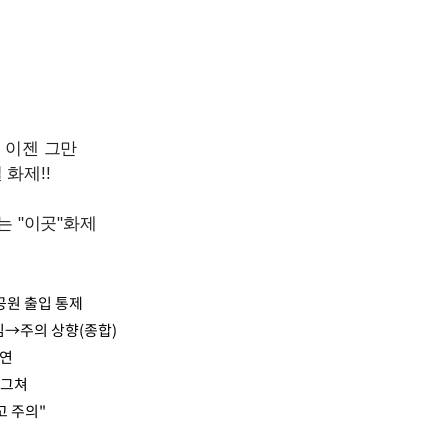
공원 출입 통제
심→주의 상향(종합)
지연
 그쳐
고 주의"