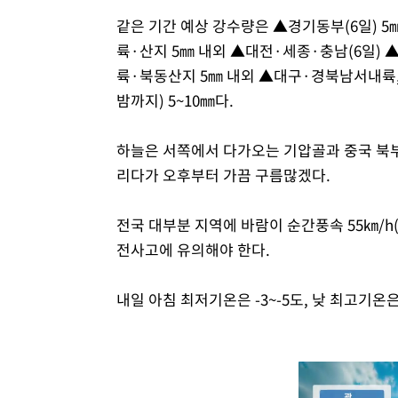
같은 기간 예상 강수량은 ▲경기동부(6일) 5
륙·산지 5㎜ 내외 ▲대전·세종·충남(6일) 
륙·북동산지 5㎜ 내외 ▲대구·경북남서내륙,
밤까지) 5~10㎜다.
하늘은 서쪽에서 다가오는 기압골과 중국 북
리다가 오후부터 가끔 구름많겠다.
전국 대부분 지역에 바람이 순간풍속 55㎞/h(
전사고에 유의해야 한다.
내일 아침 최저기온은 -3~-5도, 낮 최고기온