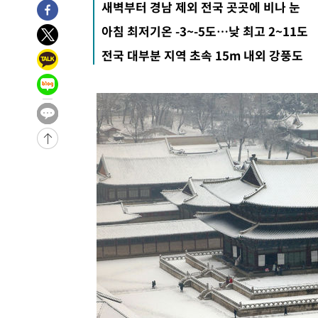
새벽부터 경남 제외 전국 곳곳에 비나 눈
-3785초 전 >
[속보]종합특검, '관저이전 봐주기 감사' 유병호 구속기소
아침 최저기온 -3~-5도…낮 최고 2~11도
-385초 전 >
민주 콩고 에볼라환자 4천명 돌파, 4053명 발생 1850명 사
전국 대부분 지역 초속 15m 내외 강풍도
-28271초 전 >
"낮 기온 소폭 하락"…수도권 폭염중대경보, 폭염경보로
-28235초 전 >
[속보]이 대통령, '호우피해' 안동·의성 관할 4개 면 특
선포
-28198초 전 >
[단독]중수청 지원 검사들, 정원 초과 시 낮은 계급 임용
갈 수도
-26169초 전 >
낮 최고 37도 찜통더위…곳곳 소나기·강원 많은 비[내일
-24475초 전 >
SK하이닉스, 용인·청주 팹에 54조 투자…"AI 메모리 수
응"
-21331초 전 >
여자배구 이재영·이다영 자매, 아제르바이잔 투란VC 입
-20584초 전 >
외국인 심판 성 접대 7경기 들여다보니…한국 축구 '5승 2
-20318초 전 >
[속보]코스닥, 2.86포인트(0.36%) 내린 798.81마감
-20271초 전 >
[속보]코스피, 6200선 약보합…0.60% 내린 6258.77에
-20251초 전 >
[속보]원·달러 환율, 7.7원 내린 1416.1원 마감
-20140초 전 >
[속보] 노원서 40.1도 관측…서울, 2018년 이후 첫 40도
-17230초 전 >
[속보]종합특검, '계엄 수용공간 확보' 신용해 前교정본
-16103초 전 >
외신들도 주목한 韓축구 파문…"국민적 공분에 수사 재개
-16074초 전 >
11시간 압수수색에 성접대 파문까지…'쑥대밭' 된 축구