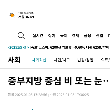
선포
-28178초 전 >
[단독]중수청 지원 검사들, 정원 초과 시 낮은 계급 임용
갈 수도
-26149초 전 >
낮 최고 37도 찜통더위…곳곳 소나기·강원 많은 비[내일
2026.08.07 (금)
서울 36.4℃
-24455초 전 >
SK하이닉스, 용인·청주 팹에 54조 투자…"AI 메모리 수
응"
-21311초 전 >
여자배구 이재영·이다영 자매, 아제르바이잔 투란VC 입
-20564초 전 >
외국인 심판 성 접대 7경기 들여다보니…한국 축구 '5승 2
실시간
정치
국제
경제
금융
산업
-20298초 전 >
[속보]코스닥, 2.86포인트(0.36%) 내린 798.81마감
-20251초 전 >
[속보]코스피, 6200선 약보합…0.60% 내린 6258.77에
-20231초 전 >
[속보]원·달러 환율, 7.7원 내린 1416.1원 마감
사회
사회최신
사건/사고
법원/검찰
의료
-20120초 전 >
[속보] 노원서 40.1도 관측…서울, 2018년 이후 첫 40도
-17210초 전 >
[속보]종합특검, '계엄 수용공간 확보' 신용해 前교정본
-16083초 전 >
외신들도 주목한 韓축구 파문…"국민적 공분에 수사 재개
중부지방 중심 비 또는 눈
-16054초 전 >
11시간 압수수색에 성접대 파문까지…'쑥대밭' 된 축구
-15076초 전 >
[속보]규제합리화위원회 부위원장에 김태유 서울대 공대
병태 후임
등록 2025.01.05 17:28:56
수정 2025.01.05 17:36:25
-11434초 전 >
[속보]국힘 윤리위, '돌려차기 발언' 진종오·서범수 징계
-6759초 전 >
[속보] 7월 중국 수출 23.9%↑ 수입 27.5%↑…무역총액 
-3919초 전 >
[속보]'채상병 순직 책임' 임성근, 항소심도 징역 3년