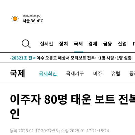
1시간 전 >
[속보]뉴욕증시 상승 마감…S&P 0.6% 나스닥 1.3%↑
-29594초 전 >
강릉에 시간당 81.4㎜ 물폭탄…도로 잠기고 담벼락 붕괴
2026.08.08 (토)
서울 36.4℃
-25701초 전 >
백운산서 80년근 천종산삼 9뿌리 발견…감정가 1.3억원
-23411초 전 >
선재도서 해루질 나섰다 실종 60대, 닷새 만에 숨진 채 발
-20945초 전 >
남자 농구, 나고야 아시안게임서 '홈팀' 일본과 한일전
실시간
정치
국제
경제
금융
산업
-20321초 전 >
여수 오동도 해상서 모터보트 전복…1명 사망·1명 실종
-16548초 전 >
극한폭염 한풀 꺾이지만…'낮 최고 35도' 무더위, 열대야
주 날씨]
-13566초 전 >
축구협회 "압수수색·성접대 논란 사과…쇄신의 기회로 
국제
국제최신
국제기구
미주
유럽
중
-12083초 전 >
[속보]'압수수색·성접대 논란' 축구협회 "실망과 걱정 
송"
-704초 전 >
'최고 37도' 폭염 지속…강원동해안 최대 150㎜ 비
1시간 전 >
[속보]뉴욕증시 상승 마감…S&P 0.6% 나스닥 1.3%↑
이주자 80명 태운 보트 전
-29594초 전 >
강릉에 시간당 81.4㎜ 물폭탄…도로 잠기고 담벼락 붕괴
인
-25701초 전 >
백운산서 80년근 천종산삼 9뿌리 발견…감정가 1.3억원
-23411초 전 >
선재도서 해루질 나섰다 실종 60대, 닷새 만에 숨진 채 발
-20945초 전 >
남자 농구, 나고야 아시안게임서 '홈팀' 일본과 한일전
등록 2025.01.17 20:22:55
수정 2025.01.17 21:18:24
-20321초 전 >
여수 오동도 해상서 모터보트 전복…1명 사망·1명 실종