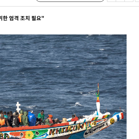
 계속[다음
삼겠다"
한 엄격 조치 필요"
안겨드려 죄