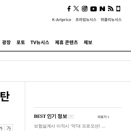
사이 해답 찾았죠"…알을
깨고 나온 '초자아'
K-Artprice
프라임뉴시스
위클리뉴시스
광장
포토
TV뉴시스
제휴 콘텐츠
제보
스탄