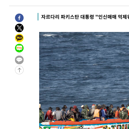
-16548초 전 >
극한폭염 한풀 꺾이지만…'낮 최고 35도' 무더위, 열대야
주 날씨]
-13566초 전 >
축구협회 "압수수색·성접대 논란 사과…쇄신의 기회로 
자르다리 파키스탄 대통령 "인신매매 억제위
-12083초 전 >
[속보]'압수수색·성접대 논란' 축구협회 "실망과 걱정 
송"
-704초 전 >
'최고 37도' 폭염 지속…강원동해안 최대 150㎜ 비
1시간 전 >
[속보]뉴욕증시 상승 마감…S&P 0.6% 나스닥 1.3%↑