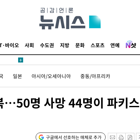
견
IT·바이오
사회
수도권
지방
문화
스포츠
연예
 계속[다음
삼겠다"
국
일본
아시아/오세아니아
중동/아프리카
안겨드려 죄
복…50명 사망 44명이 파키
견
구글에서 선호하는 매체로 추가