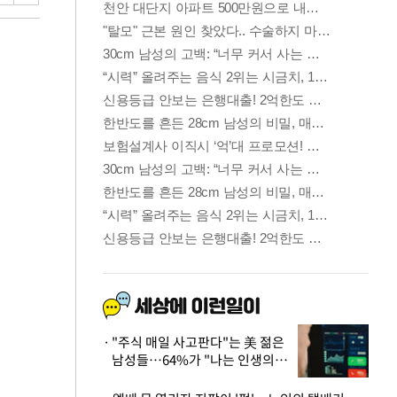
"주식 매일 사고판다"는 美 젊은
남성들…64%가 "나는 인생의
패배자“