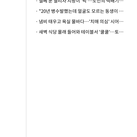
· 엘베 문 열리자 지팡이 '퍽'…노인의 택배기사 폭행 이유
· "20년 병수발했는데 얼굴도 모르는 동생이 유산 절반을"…배다른 형제 상속권 있을까
· 냄비 태우고 욕실 물바다…'치매 의심' 시어머니 검사 권유했다가 '날벼락'
· 새벽 식당 몰래 들어와 테이블서 '쿨쿨'…토사물 남기고 사라진 남성