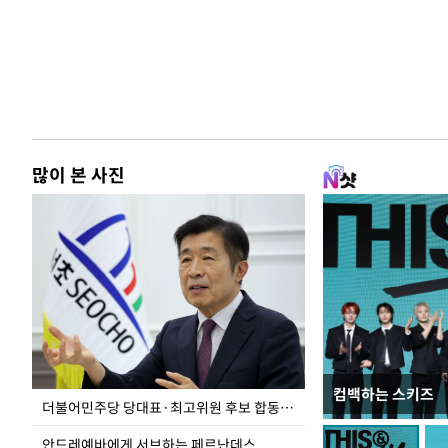
많이 본 사진
컴백하는 스키즈
이 대통령, 국가
더불어민주당 당대표·최고위원 후보 합동연설회
가 책임지고 치유
안드레예바에게 서브하는 페르난데스