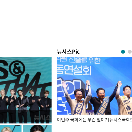
뉴시스Pic
폭력 피해자에 위로·사과…"국가
이번주 국회에는 무슨 일이? [뉴시스국회토
"