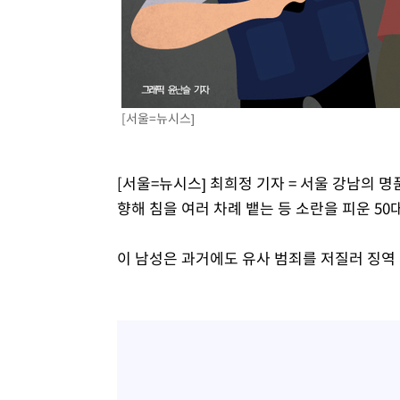
-510초 전 >
[속보]코스닥, 800p 회복…0.26% 오른 801.67 마감
-440초 전 >
[속보]코스피, 301.88포인트(4.58%) 내린 6296.38 마감
-305초 전 >
[속보]원·달러 환율, 0.7원 내린 1423.8원 마감
34분 전 >
"여기 떨어졌다"…다누리, 스페이스X 로켓 달 충돌 흔적 포착
[서울=뉴시스]
1시간 전 >
손흥민, 5경기 연속골 실패…LAFC는 승부차기 끝 과달라하라
3시간 전 >
내일까지 39도 '펄펄'…기상청 "태풍 지나며 폭염 잠시 꺾인
[서울=뉴시스] 최희정 기자 = 서울 강남의
향해 침을 여러 차례 뱉는 등 소란을 피운 5
이 남성은 과거에도 유사 범죄를 저질러 징역 