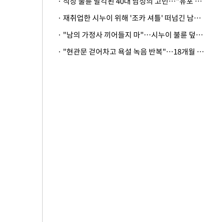
· 직장 불륜 발각된 40대 남성의 고민…"유포 동료 명예훼손·협박죄 고소 가능할까"
· 재취업한 시누이 위해 '조카 셔틀' 떠넘긴 남편…아내 "난 못한다"
· "남의 가정사 끼어들지 마"…시누이 불륜 덮으려는 남편에 억울한 아내
· "현관문 걷어차고 욕설 녹음 반복"…18개월 아기 키우는 집 뒤흔든 '앞집의 비극'