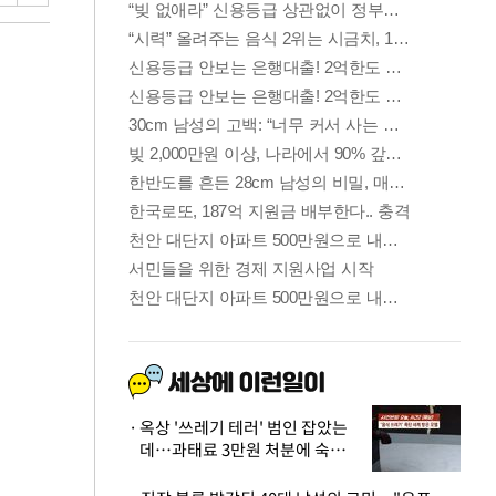
옥상 '쓰레기 테러' 범인 잡았는
데…과태료 3만원 처분에 숙박업
주 허탈