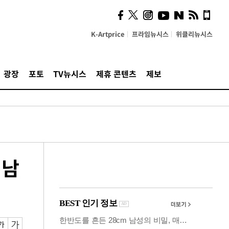
의견, 국토부·LH에 충실히
전달할 것"
K-Artprice
프라임뉴시스
위클리뉴시스
광장
포토
TV뉴시스
제휴 콘텐츠
제보
 남