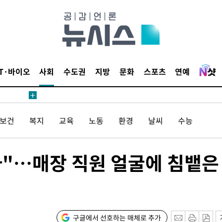
침 준수"
수수색
세 강화"
IT·바이오
사회
수도권
지방
문화
스포츠
연예
/보건
복지
교육
노동
환경
날씨
수능
"
·당황'
자"…매장 직원 얼굴에 침뱉은
혐의
구글에서 선호하는 매체로 추가