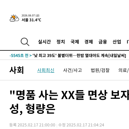
-24284초 전 >
축구협회, 15년 전 심판 성 접대 파문에 "현재는 내부 지
-22969초 전 >
경찰, '홍명보는 2순위' 결론냈던 스포츠윤리센터도 압
2026.08.07 (금)
서울 31.4℃
-8565초 전 >
[속보]합참 "北 발사체는 단거리탄도미사일…감시·경계태
-8313초 전 >
日방위성, 北이 동해로 쏜 발사체는 탄도미사일 가능성
-6743초 전 >
[속보] SKT, 에이닷 서비스 장애 발생…"원인 파악 중"
실시간
정치
국제
경제
금융
산업
-6149초 전 >
[속보]합참 "북, 동해상으로 미상 발사체 발사"
-5545초 전 >
'낮 최고 39도' 불볕더위…한밤 열대야도 계속[내일날씨]
-5504초 전 >
[속보]7~9일 프로야구 3연전도 폭염 취소…11일 재개
사회
사회최신
사건/사고
법원/검찰
의료
-5166초 전 >
"韓 외환시장 개입 관측 배경엔 美의 대한국 무역적자 있어
-4993초 전 >
'월드컵 탈락 후폭풍' 축구협회…초유의 압수수색에 '충격
-4833초 전 >
서울 낮 37.9도, 올여름 최고치 경신…영등포 순간 '40도'
"명품 사는 XX들 면상 보
-4395초 전 >
[속보]종합특검, 대검 추가 압수수색…내란 중요임무종사 
성, 형량은
-490초 전 >
[속보]코스닥, 800p 회복…0.26% 오른 801.67 마감
-420초 전 >
[속보]코스피, 301.88포인트(4.58%) 내린 6296.38 마감
-285초 전 >
[속보]원·달러 환율, 0.7원 내린 1423.8원 마감
등록 2025.02.17 21:00:00
수정 2025.02.17 21:04:24
35분 전 >
"여기 떨어졌다"…다누리, 스페이스X 로켓 달 충돌 흔적 포착