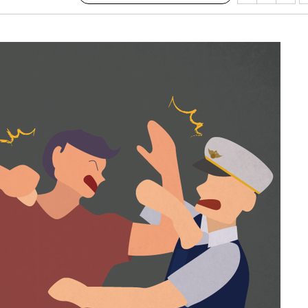
 격파
다"
수수색(종
4%↑
침 준수"
수수색
세 강화"
"
·당황'
혐의