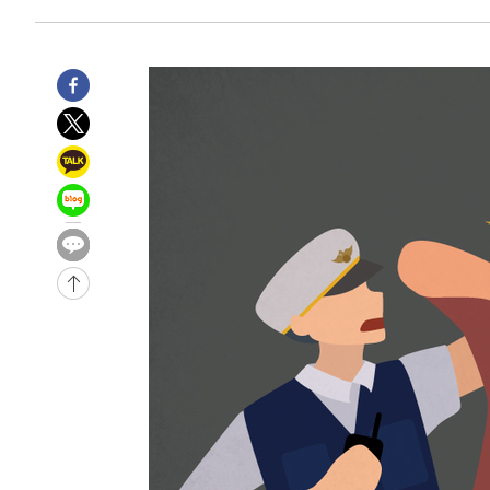
1시간 전 >
손흥민, 5경기 연속골 실패…LAFC는 승부차기 끝 과달라하라
3시간 전 >
내일까지 39도 '펄펄'…기상청 "태풍 지나며 폭염 잠시 꺾인
-26075초 전 >
'월드컵 탈락 후폭풍' 축구협회…11시간 걸린 초유의 압
합)
-25511초 전 >
[속보] 뉴욕증시, 혼조 출발…나스닥 0.3%↓, 다우 0.1
-24304초 전 >
축구협회, 15년 전 심판 성 접대 파문에 "현재는 내부 지
-22989초 전 >
경찰, '홍명보는 2순위' 결론냈던 스포츠윤리센터도 압
-8585초 전 >
[속보]합참 "北 발사체는 단거리탄도미사일…감시·경계태
-8333초 전 >
日방위성, 北이 동해로 쏜 발사체는 탄도미사일 가능성
-6763초 전 >
[속보] SKT, 에이닷 서비스 장애 발생…"원인 파악 중"
-6169초 전 >
[속보]합참 "북, 동해상으로 미상 발사체 발사"
-5565초 전 >
'낮 최고 39도' 불볕더위…한밤 열대야도 계속[내일날씨]
-5524초 전 >
[속보]7~9일 프로야구 3연전도 폭염 취소…11일 재개
-5186초 전 >
"韓 외환시장 개입 관측 배경엔 美의 대한국 무역적자 있어
-5013초 전 >
'월드컵 탈락 후폭풍' 축구협회…초유의 압수수색에 '충격
-4853초 전 >
서울 낮 37.9도, 올여름 최고치 경신…영등포 순간 '40도'
-4415초 전 >
[속보]종합특검, 대검 추가 압수수색…내란 중요임무종사 