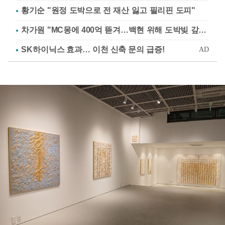
황기순 "원정 도박으로 전 재산 잃고 필리핀 도피"
차가원 "MC몽에 400억 뜯겨…백현 위해 도박빚 갚아줘"