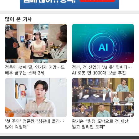
많이 본 기사
정웅인 첫째 딸, 연기자 지망…또
정부, 전 산업에 'AI 옷' 입힌다…
배우 꿈꾸는 스타 2세
AI 로봇 연 1000대 보급 추진
'첫 주연' 정준원 "심판대 올라…
황기순 "원정 도박으로 전 재산
많이 걱정돼"
잃고 필리핀 도피"