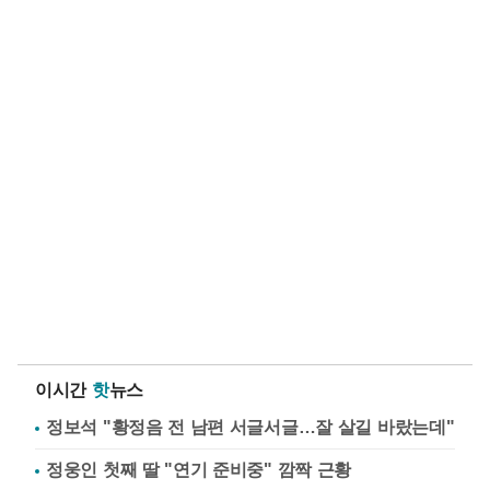
이시간
핫
뉴스
정보석 "황정음 전 남편 서글서글…잘 살길 바랐는데"
정웅인 첫째 딸 "연기 준비중" 깜짝 근황