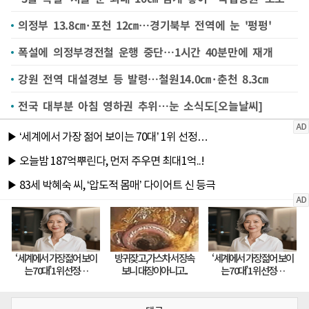
의정부 13.8㎝·포천 12㎝…경기북부 전역에 눈 '펑펑'
폭설에 의정부경전철 운행 중단…1시간 40분만에 재개
강원 전역 대설경보 등 발령…철원14.0㎝·춘천 8.3㎝
전국 대부분 아침 영하권 추위…눈 소식도[오늘날씨]