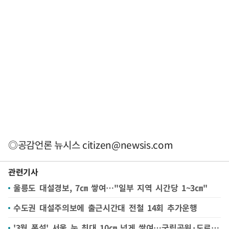
◎공감언론 뉴시스
citizen@newsis.com
관련기사
울릉도 대설경보, 7㎝ 쌓여…"일부 지역 시간당 1~3㎝"
수도권 대설주의보에 출근시간대 전철 14회 추가운행
'3월 폭설' 서울 눈 최대 10㎝ 넘게 쌓여…국립공원·도로 곳곳 통제