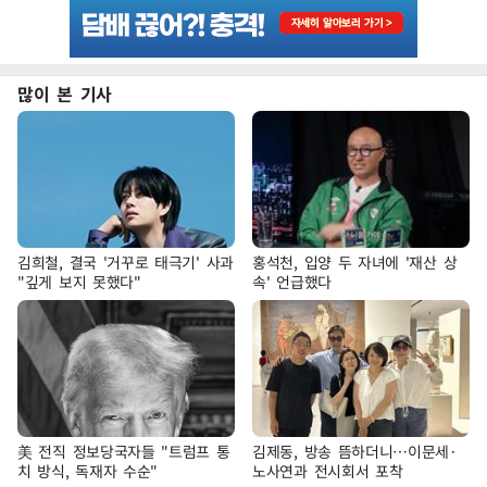
많이 본 기사
김희철, 결국 '거꾸로 태극기' 사과
홍석천, 입양 두 자녀에 '재산 상
"깊게 보지 못했다"
속' 언급했다
美 전직 정보당국자들 "트럼프 통
김제동, 방송 뜸하더니…이문세·
치 방식, 독재자 수순"
노사연과 전시회서 포착