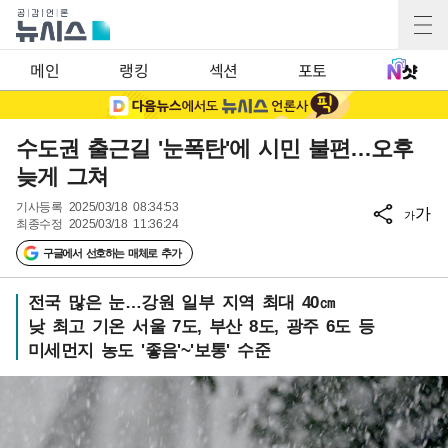
메인
랭킹
섹션
포토
수도권 출근길 '눈폭탄'에 시민 불편…오후
늦게 그쳐
기사등록
2025/03/18 08:34:53
가
가
최종수정
2025/03/18 11:36:24
구글에서 선호하는 매체로 추가
전국 많은 눈…강원 일부 지역 최대 40㎝
낮 최고 기온 서울 7도, 부산 8도, 광주 6도 등
미세먼지 농도 '좋음'~'보통' 수준