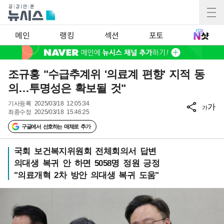
메인
랭킹
섹션
포토
조규홍 "수급추계위 '의료계 편향' 지적 동
의…투명성은 확보될 것"
기사등록
2025/03/18 12:05:34
가
가
최종수정
2025/03/18 15:46:25
구글에서 선호하는 매체로 추가
국회 보건복지위원회 전체회의서 답변
의대생 복귀 안 하면 5058명 정원 긍정
"의료개혁 2차 방안 의대생 복귀 도움"