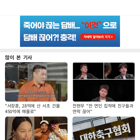
많이 본 기사
"서장훈, 28억에 산 서초 건물
전현무 "전 연인 집착에 친구들과
450억에 매물로"
연락 끊어"