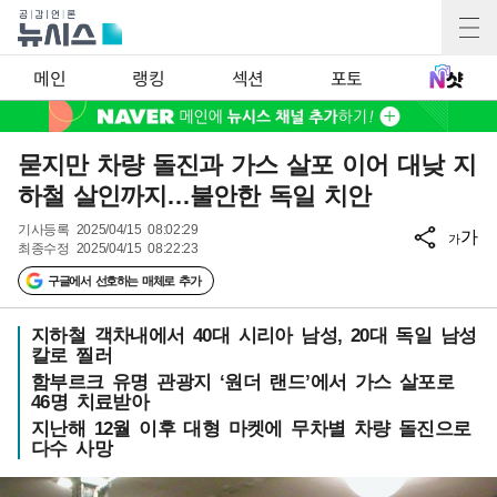
메인
랭킹
섹션
포토
묻지만 차량 돌진과 가스 살포 이어 대낮 지
하철 살인까지…불안한 독일 치안
기사등록
2025/04/15 08:02:29
가
가
최종수정
2025/04/15 08:22:23
구글에서 선호하는 매체로 추가
지하철 객차내에서 40대 시리아 남성, 20대 독일 남성
칼로 찔러
함부르크 유명 관광지 ‘원더 랜드’에서 가스 살포로
46명 치료받아
지난해 12월 이후 대형 마켓에 무차별 차량 돌진으로
다수 사망