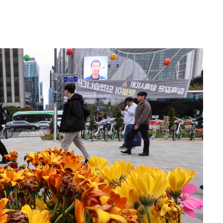
 계속[다음
삼겠다"
안겨드려 죄