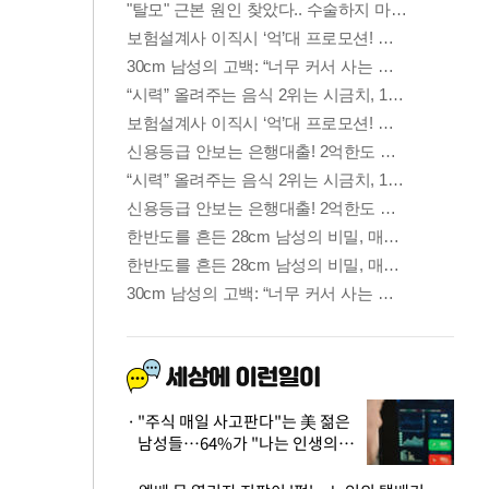
"주식 매일 사고판다"는 美 젊은
남성들…64%가 "나는 인생의
패배자“