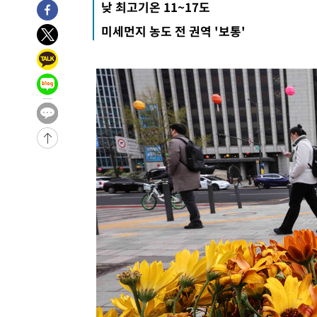
낮 최고기온 11~17도
-23240초 전 >
남자 농구, 나고야 아시안게임서 '홈팀' 일본과 한일전
미세먼지 농도 전 권역 '보통'
-22616초 전 >
여수 오동도 해상서 모터보트 전복…1명 사망·1명 실종
-18843초 전 >
극한폭염 한풀 꺾이지만…'낮 최고 35도' 무더위, 열대야
주 날씨]
-15861초 전 >
축구협회 "압수수색·성접대 논란 사과…쇄신의 기회로 
-14378초 전 >
[속보]'압수수색·성접대 논란' 축구협회 "실망과 걱정 
송"
-2999초 전 >
'최고 37도' 폭염 지속…강원동해안 최대 150㎜ 비
1시간 전 >
[속보]뉴욕증시 상승 마감…S&P 0.6% 나스닥 1.3%↑