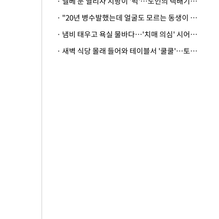
· 엘베 문 열리자 지팡이 '퍽'…노인의 택배기사 폭행 이유
· "20년 병수발했는데 얼굴도 모르는 동생이 유산 절반을"…배다른 형제 상속권 있을까
· 냄비 태우고 욕실 물바다…'치매 의심' 시어머니 검사 권유했다가 '날벼락'
· 새벽 식당 몰래 들어와 테이블서 '쿨쿨'…토사물 남기고 사라진 남성