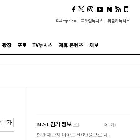
사이 해답 찾았죠"…알을
깨고 나온 '초자아'
K-Artprice
프라임뉴시스
위클리뉴시스
광장
포토
TV뉴시스
제휴 콘텐츠
제보