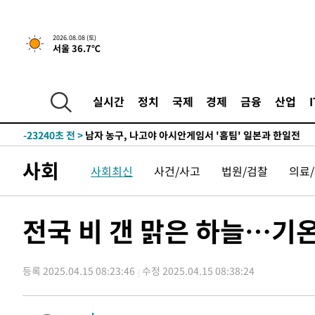
2026.08.08 (토)
서울 36.7℃
1시간 전 >
[속보]뉴욕증시 상승 마감…S&P 0.6% 나스닥 1.3%↑
-31889초 전 >
강릉에 시간당 81.4㎜ 물폭탄…도로 잠기고 담벼락 붕괴
-27996초 전 >
백운산서 80년근 천종산삼 9뿌리 발견…감정가 1.3억원
실시간
정치
국제
경제
금융
산업
-25706초 전 >
선재도서 해루질 나섰다 실종 60대, 닷새 만에 숨진 채 발
-23240초 전 >
남자 농구, 나고야 아시안게임서 '홈팀' 일본과 한일전
-22616초 전 >
여수 오동도 해상서 모터보트 전복…1명 사망·1명 실종
사회
사회최신
사건/사고
법원/검찰
의료
-18843초 전 >
극한폭염 한풀 꺾이지만…'낮 최고 35도' 무더위, 열대야
주 날씨]
-15861초 전 >
축구협회 "압수수색·성접대 논란 사과…쇄신의 기회로 
-14378초 전 >
[속보]'압수수색·성접대 논란' 축구협회 "실망과 걱정 
전국 비 갠 맑은 하늘…기온
송"
-2999초 전 >
'최고 37도' 폭염 지속…강원동해안 최대 150㎜ 비
1시간 전 >
[속보]뉴욕증시 상승 마감…S&P 0.6% 나스닥 1.3%↑
등록 2025.04.15 08:23:46
수정 2025.04.15 08:38:24
-31889초 전 >
강릉에 시간당 81.4㎜ 물폭탄…도로 잠기고 담벼락 붕괴
-27996초 전 >
백운산서 80년근 천종산삼 9뿌리 발견…감정가 1.3억원
-25706초 전 >
선재도서 해루질 나섰다 실종 60대, 닷새 만에 숨진 채 발