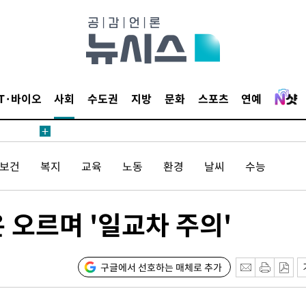
IT·바이오
사회
수도권
지방
문화
스포츠
연예
견
/보건
복지
교육
노동
환경
날씨
수능
 계속[다음
삼겠다"
안겨드려 죄
 오르며 '일교차 주의'
구글에서 선호하는 매체로 추가
견